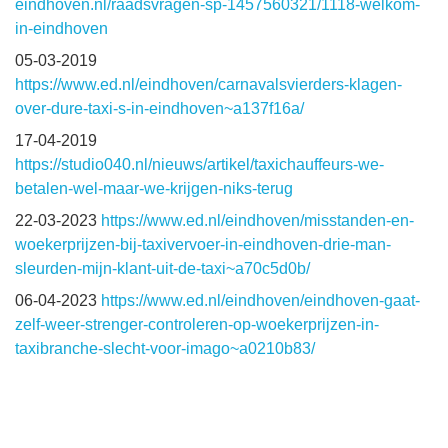
eindhoven.nl/raadsvragen-sp-1457560321/1118-welkom-
in-eindhoven
05-03-2019
https://www.ed.nl/eindhoven/carnavalsvierders-klagen-
over-dure-taxi-s-in-eindhoven~a137f16a/
17-04-2019
https://studio040.nl/nieuws/artikel/taxichauffeurs-we-
betalen-wel-maar-we-krijgen-niks-terug
22-03-2023
https://www.ed.nl/eindhoven/misstanden-en-
woekerprijzen-bij-taxivervoer-in-eindhoven-drie-man-
sleurden-mijn-klant-uit-de-taxi~a70c5d0b/
06-04-2023
https://www.ed.nl/eindhoven/eindhoven-gaat-
zelf-weer-strenger-controleren-op-woekerprijzen-in-
taxibranche-slecht-voor-imago~a0210b83/