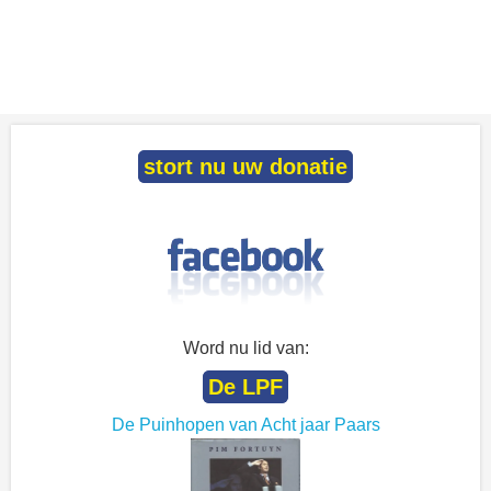
stort nu uw donatie
Word nu lid van:
De LPF
De Puinhopen van Acht jaar Paars