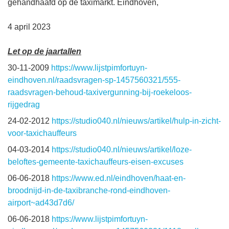
gehandhaafd op de taximarkt. Eindhoven,
4 april 2023
Let op de jaartallen
30-11-2009
https://www.lijstpimfortuyn-
eindhoven.nl/raadsvragen-sp-1457560321/555-
raadsvragen-behoud-taxivergunning-bij-roekeloos-
rijgedrag
24-02-2012
https://studio040.nl/nieuws/artikel/hulp-in-zicht-
voor-taxichauffeurs
04-03-2014
https://studio040.nl/nieuws/artikel/loze-
beloftes-gemeente-taxichauffeurs-eisen-excuses
06-06-2018
https://www.ed.nl/eindhoven/haat-en-
broodnijd-in-de-taxibranche-rond-eindhoven-
airport~ad43d7d6/
06-06-2018
https://www.lijstpimfortuyn-