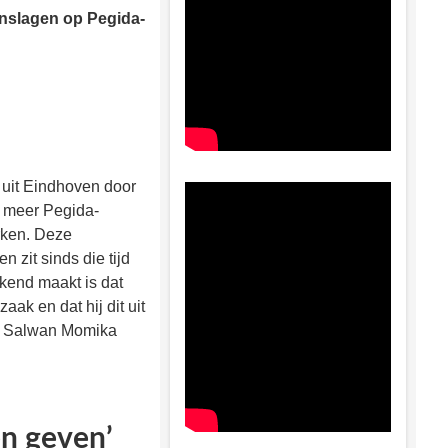
anslagen op Pegida-
 uit Eindhoven door
r meer Pegida-
rken. Deze
 zit sinds die tijd
kkend maakt is dat
k en dat hij dit uit
ist Salwan Momika
en geven’