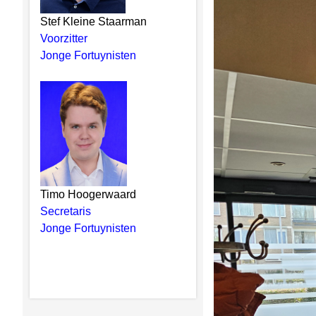
Stef Kleine Staarman
Voorzitter
Jonge Fortuynisten
Timo Hoogerwaard
Secretaris
Jonge Fortuynisten