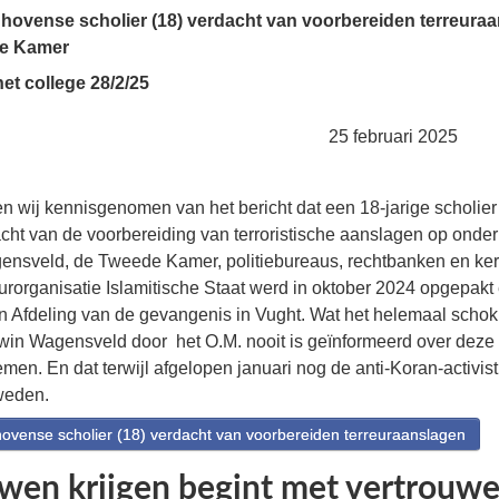
ovense scholier (18) verdacht van voorbereiden terreura
e Kamer
et college 28/2/25
ebruari 2025
n wij kennisgenomen van het bericht dat een 18-jarige scholier
acht van de voorbereiding van terroristische aanslagen op onde
nsveld, de Tweede Kamer, politiebureaus, rechtbanken en ke
rorganisatie Islamitische Staat werd in oktober 2024 opgepakt en
en Afdeling van de gevangenis in Vught. Wat het helemaal scho
n Wagensveld door het O.M. nooit is geïnformeerd over deze zaa
men. En dat terwijl afgelopen januari nog de anti-Koran-activ
weden.
vense scholier (18) verdacht van voorbereiden terreuraanslagen
wen krijgen begint met vertrouw