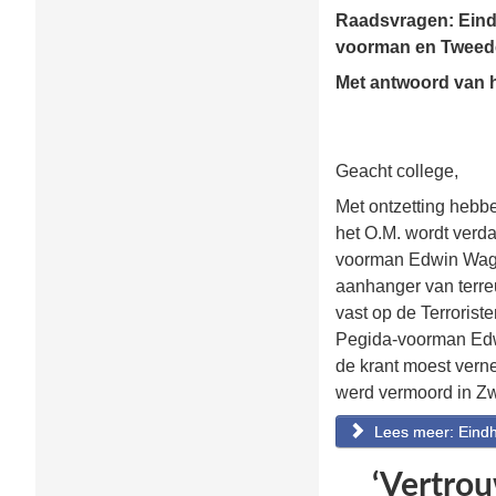
Raadsvragen: Eindh
voorman en Tweed
Met antwoord van h
25 f
Geacht college,
Met ontzetting hebbe
het O.M. wordt verd
voorman Edwin Wage
aanhanger van terreu
vast op de Terrorist
Pegida-voorman Edwi
de krant moest verne
werd vermoord in Z
Lees meer: Eindho
‘Vertrou