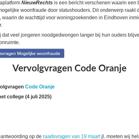
iaplatform
NieuwRechts
is een bericht verschenen waarin een
ogelijke woonfraude door statushouders. Dit onderwerp raakt d
 waarin de wachttijd voor woningzoekenden in Eindhoven inmi
r.
wij dat veel jongeren noodgedwongen langer bij hun ouders blij
onruimte.
svragen Mogelijke woonfraude
Vervolgvragen Code Oranje
volgvragen
Code Oranje
t college (4 juli 2025)
eantwoording op de
raadsvragen van 19 maart
jl. moeten wij h