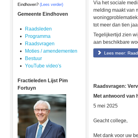
Via het sociale med
Eindhoven?
(Lees verder)
melding maakt van m
Gemeente Eindhoven
woningproblematiek,
tot meer dan tien jaa
Raadsleden
Tegelijkertijd zien 
Programma
aan beschikbare wo
Raadsvragen
Moties / amendementen
Lees meer: Raad
Bestuur
YouTube video's
Fractieleden
Lijst Pim
Raadsvragen: Ver
Fortuyn
Met antwoord van he
5 mei 2025
Geacht college,
Met dank voor uw b