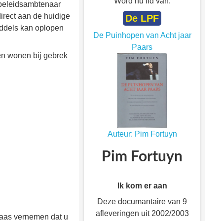
Word nu lid van:
 beleidsambtenaar
irect aan de huidige
De LPF
ddels kan oplopen
De Puinhopen van Acht jaar
Paars
ven wonen bij gebrek
Auteur: Pim Fortuyn
Pim Fortuyn
Ik kom er aan
Deze documantaire van 9
afleveringen uit 2002/2003
elaas vernemen dat u