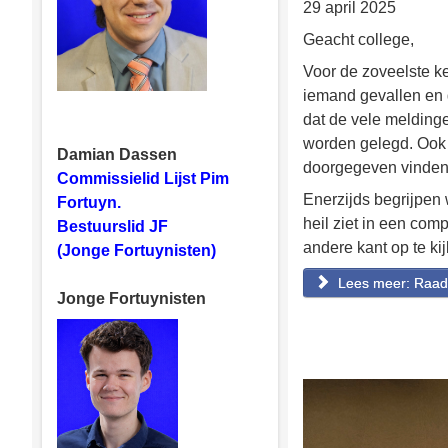
29 april 2025
Geacht college,
Voor de zoveelste ke
iemand gevallen en 
dat de vele meldinge
worden gelegd. Ook 
Damian Dassen
doorgegeven vinden 
Commissielid Lijst Pim
Enerzijds begrijpen
Fortuyn.
heil ziet in een com
Bestuurslid JF
andere kant op te ki
(Jonge Fortuynisten)
Lees meer: Raads
Jonge Fortuynisten