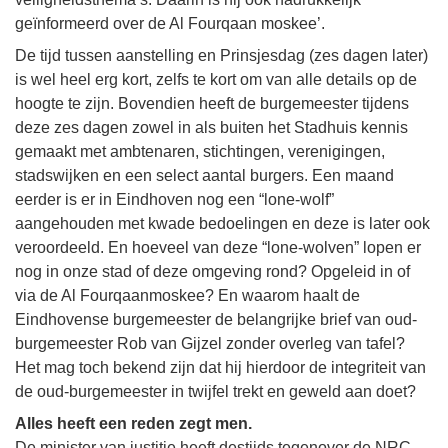
geïnformeerd over de Al Fourqaan moskee’.
De tijd tussen aanstelling en Prinsjesdag (zes dagen later)
is wel heel erg kort, zelfs te kort om van alle details op de
hoogte te zijn. Bovendien heeft de burgemeester tijdens
deze zes dagen zowel in als buiten het Stadhuis kennis
gemaakt met ambtenaren, stichtingen, verenigingen,
stadswijken en een select aantal burgers. Een maand
eerder is er in Eindhoven nog een “lone-wolf”
aangehouden met kwade bedoelingen en deze is later ook
veroordeeld. En hoeveel van deze “lone-wolven” lopen er
nog in onze stad of deze omgeving rond? Opgeleid in of
via de Al Fourqaanmoskee? En waarom haalt de
Eindhovense burgemeester de belangrijke brief van oud-
burgemeester Rob van Gijzel zonder overleg van tafel?
Het mag toch bekend zijn dat hij hierdoor de integriteit van
de oud-burgemeester in twijfel trekt en geweld aan doet?
Alles heeft een reden zegt men.
De minister van justitie heeft destijds tegenover de NRC