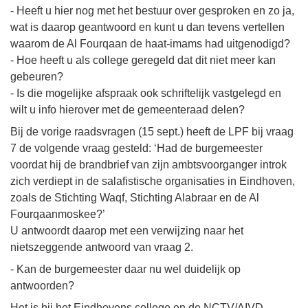
- Heeft u hier nog met het bestuur over gesproken en zo ja,
wat is daarop geantwoord en kunt u dan tevens vertellen
waarom de Al Fourqaan de haat-imams had uitgenodigd?
- Hoe heeft u als college geregeld dat dit niet meer kan
gebeuren?
- Is die mogelijke afspraak ook schriftelijk vastgelegd en
wilt u info hierover met de gemeenteraad delen?
Bij de vorige raadsvragen (15 sept.) heeft de LPF bij vraag
7 de volgende vraag gesteld: ‘Had de burgemeester
voordat hij de brandbrief van zijn ambtsvoorganger introk
zich verdiept in de salafistische organisaties in Eindhoven,
zoals de Stichting Waqf, Stichting Alabraar en de Al
Fourqaanmoskee?’
U antwoordt daarop met een verwijzing naar het
nietszeggende antwoord van vraag 2.
- Kan de burgemeester daar nu wel duidelijk op
antwoorden?
Het is bij het Eindhovens college en de NCTV/AIVD