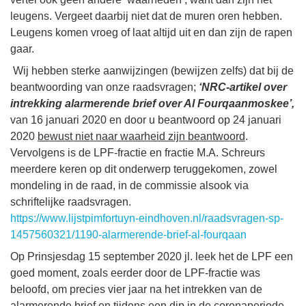
leugens. Vergeet daarbij niet dat de muren oren hebben.
Leugens komen vroeg of laat altijd uit en dan zijn de rapen
gaar.
Wij hebben sterke aanwijzingen (bewijzen zelfs) dat bij de
beantwoording van onze raadsvragen;
‘NRC-artikel over
intrekking alarmerende brief over Al Fourqaanmoskee’,
van 16 januari 2020 en door u beantwoord op 24 januari
2020
bewust niet naar waarheid zijn beantwoord
.
Vervolgens is de LPF-fractie en fractie M.A. Schreurs
meerdere keren op dit onderwerp teruggekomen, zowel
mondeling in de raad, in de commissie alsook via
schriftelijke raadsvragen.
https://www.lijstpimfortuyn-eindhoven.nl/raadsvragen-sp-
1457560321/1190-alarmerende-brief-al-fourqaan
Op Prinsjesdag 15 september 2020 jl. leek het de LPF een
goed moment, zoals eerder door de LPF-fractie was
beloofd, om precies vier jaar na het intrekken van de
alarmerende brief en tijdens een dip in de coronaperiode