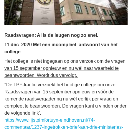
Raadsvragen: Al is de leugen nog zo snel.
11 dec. 2020 Met een incompleet antwoord van het
college
Het college is niet ingegaan op ons verzoek om de vragen
van 15 september opnieuw en nu wél naar waarheid te
beantwoorden. Wordt dus vervolgt.
"De LPF-fractie verzoekt het huidige college om onze
Raadsvragen van 15 september opnieuw en vóór de
komende raadsvergadering nu wél eerlijk per vraag en
compleet te beantwoorden. De vragen kunt u vinden onder
de volgende link'.
https://www.lijstpimfortuyn-eindhoven.nl/74-
commentaar/1237-ingetrokken-brief-aan-drie-ministeries-