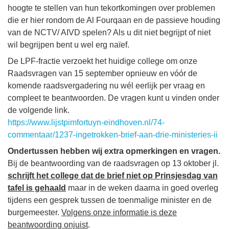
hoogte te stellen van hun tekortkomingen over problemen
die er hier rondom de Al Fourqaan en de passieve houding
van de NCTV/ AIVD spelen? Als u dit niet begrijpt of niet
wil begrijpen bent u wel erg naïef.
De LPF-fractie verzoekt het huidige college om onze
Raadsvragen van 15 september opnieuw en vóór de
komende raadsvergadering nu wél eerlijk per vraag en
compleet te beantwoorden. De vragen kunt u vinden onder
de volgende link.
https://www.lijstpimfortuyn-eindhoven.nl/74-
commentaar/1237-ingetrokken-brief-aan-drie-ministeries-ii
Ondertussen hebben wij extra opmerkingen en vragen.
Bij de beantwoording van de raadsvragen op 13 oktober jl.
schrijft het college dat de brief niet op Prinsjesdag van
tafel is gehaald
maar in de weken daarna in goed overleg
tijdens een gesprek tussen de toenmalige minister en de
burgemeester.
Volgens onze informatie is deze
beantwoording onjuist
.