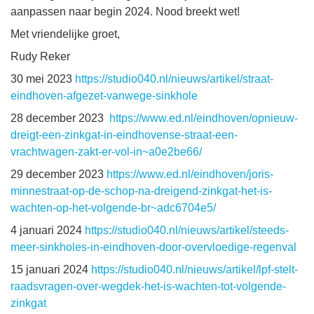
aanpassen naar begin 2024. Nood breekt wet!
Met vriendelijke groet,
Rudy Reker
30 mei 2023
https://studio040.nl/nieuws/artikel/straat-
eindhoven-afgezet-vanwege-sinkhole
28 december 2023
https://www.ed.nl/eindhoven/opnieuw-
dreigt-een-zinkgat-in-eindhovense-straat-een-
vrachtwagen-zakt-er-vol-in~a0e2be66/
29 december 2023
https://www.ed.nl/eindhoven/joris-
minnestraat-op-de-schop-na-dreigend-zinkgat-het-is-
wachten-op-het-volgende-br~adc6704e5/
4 januari 2024
https://studio040.nl/nieuws/artikel/steeds-
meer-sinkholes-in-eindhoven-door-overvloedige-regenval
15 januari 2024
https://studio040.nl/nieuws/artikel/lpf-stelt-
raadsvragen-over-wegdek-het-is-wachten-tot-volgende-
zinkgat