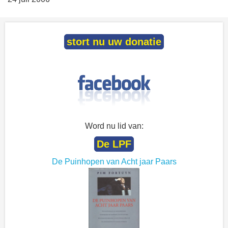
stort nu uw donatie
Word nu lid van:
De LPF
De Puinhopen van Acht jaar Paars