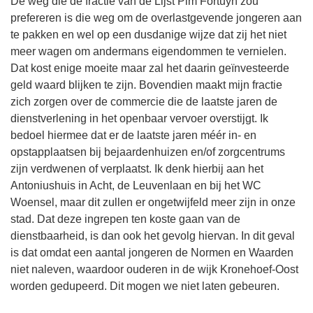
De weg die de fractie van de Lijst Pim Fortuyn zou
prefereren is die weg om de overlastgevende jongeren aan
te pakken en wel op een dusdanige wijze dat zij het niet
meer wagen om andermans eigendommen te vernielen.
Dat kost enige moeite maar zal het daarin geïnvesteerde
geld waard blijken te zijn. Bovendien maakt mijn fractie
zich zorgen over de commercie die de laatste jaren de
dienstverlening in het openbaar vervoer overstijgt. Ik
bedoel hiermee dat er de laatste jaren méér in- en
opstapplaatsen bij bejaardenhuizen en/of zorgcentrums
zijn verdwenen of verplaatst. Ik denk hierbij aan het
Antoniushuis in Acht, de Leuvenlaan en bij het WC
Woensel, maar dit zullen er ongetwijfeld meer zijn in onze
stad. Dat deze ingrepen ten koste gaan van de
dienstbaarheid, is dan ook het gevolg hiervan. In dit geval
is dat omdat een aantal jongeren de Normen en Waarden
niet naleven, waardoor ouderen in de wijk Kronehoef-Oost
worden gedupeerd. Dit mogen we niet laten gebeuren.