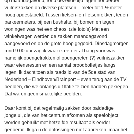
op maandagavond, rond dezelfde tijd lagen honderden
vuilniszakken op diverse plaatsen 1 meter tot 1 ½ meter
hoog opgestapeld. Tussen fietsen- en fietsenrekken, tegen
parkeermeters, bij een bushalte, bij bomen en tegen
woningen was het een chaos. (zie foto’s) Met een
winkelwagen werden de zakken maandagavond
aangevoerd en op de grote hoop gegooid. Dinsdagmorgen
rond 9.00 uur zag ik waar ik eerder al bang voor was,
namelijk opengetrokken of opengereten (?) vuilniszakken
waar etensresten en een aantal broodbolletjes langs
lagen. Ik dacht toen als raadslid van de 5de stad van
Nederland – Eindhoven/Brainport – even terug aan de TV
beelden, die we onlangs uit Italië te zien hadden gekregen.
Dat waren geen smakelijke beelden.
Daar komt bij dat regelmatig zakken door baldadige
jongelui, die van het centrum afkomen als speelobject
worden gebruikt met hetzelfde resultaat als eerder
genoemd. Ik ga u de oplossingen niet aanreiken, maar het