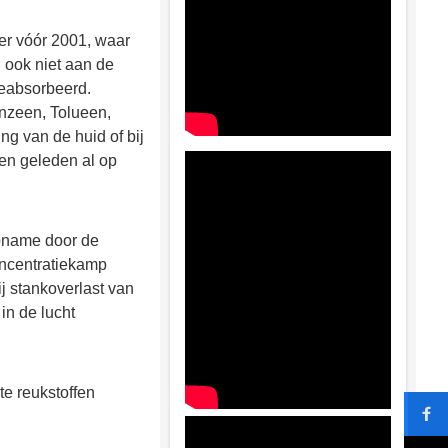
er vóór 2001, waar
j ook niet aan de
 geabsorbeerd.
enzeen, Tolueen,
ng van de huid of bij
ren geleden al op
opname door de
oncentratiekamp
j stankoverlast van
in de lucht
e reukstoffen