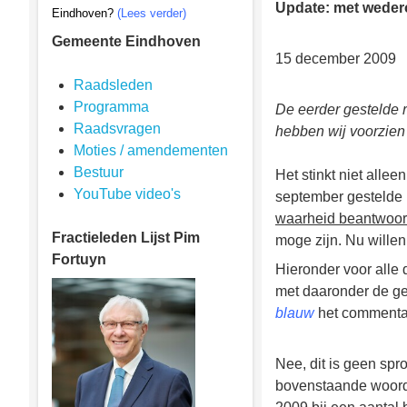
Update: met weder
Eindhoven?
(Lees verder)
Gemeente Eindhoven
15 december 2009
Raadsleden
Programma
De eerder gestelde 
Raadsvragen
hebben wij voorzie
Moties / amendementen
Bestuur
Het stinkt niet alle
YouTube video's
september gestelde 
waarheid beantwoor
Fractieleden
Lijst Pim
moge zijn. Nu willen
Fortuyn
Hieronder voor alle
met daaronder de ge
blauw
het commentaa
Nee, dit is geen spr
bovenstaande woorden