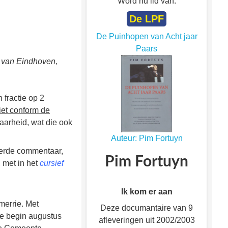
Word nu lid van:
De LPF
De Puinhopen van Acht jaar
Paars
W van Eindhoven,
 fractie op 2
iet conform de
waarheid, wat die ook
Auteur: Pim Fortuyn
verde commentaar,
Pim Fortuyn
 met in het
cursief
Ik kom er aan
merrie. Met
Deze documantaire van 9
die begin augustus
afleveringen uit 2002/2003