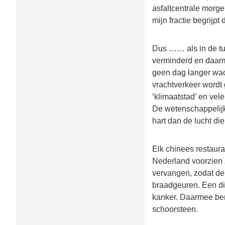
asfaltcentrale morge
mijn fractie begrijpt 
Dus …… als in de tu
verminderd en daarm
geen dag langer wach
vrachtverkeer wordt 
‘klimaatstad’ en vel
De wetenschappelijk
hart dan de lucht di
Elk chinees restaura
Nederland voorzien 
vervangen, zodat de 
braadgeuren. Een di
kanker. Daarmee ben 
schoorsteen.