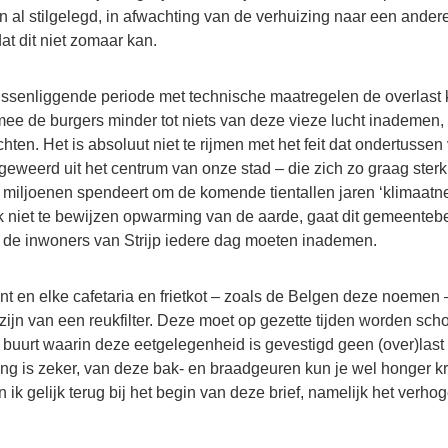
n al stilgelegd, in afwachting van de verhuizing naar een ander
dat dit niet zomaar kan.
ssenliggende periode met technische maatregelen de overlast
ee de burgers minder tot niets van deze vieze lucht inademe
ten. Het is absoluut niet te rijmen met het feit dat ondertussen
geweerd uit het centrum van onze stad – die zich zo graag sterk 
e miljoenen spendeert om de komende tientallen jaren ‘klimaatne
 niet te bewijzen opwarming van de aarde, gaat dit gemeenteb
e de inwoners van Strijp iedere dag moeten inademen.
nt en elke cafetaria en frietkot – zoals de Belgen deze noemen
zijn van een reukfilter. Deze moet op gezette tijden worden sc
buurt waarin deze eetgelegenheid is gevestigd geen (over)last 
ng is zeker, van deze bak- en braadgeuren kun je wel honger k
ik gelijk terug bij het begin van deze brief, namelijk het verho