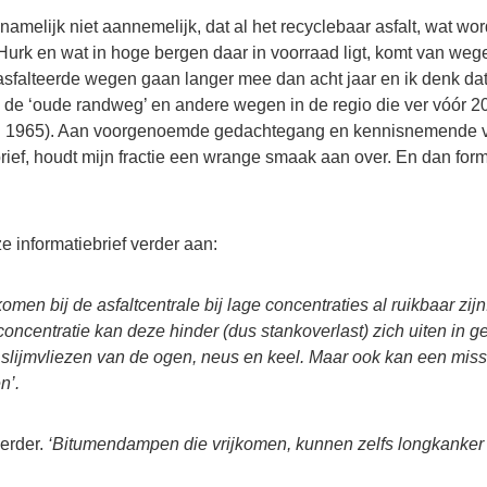
t namelijk niet aannemelijk, dat al het recyclebaar asfalt, wat wor
 Hurk en wat in hoge bergen daar in voorraad ligt, komt van weg
sfalteerde wegen gaan langer mee dan acht jaar en ik denk dat
n de ‘oude randweg’ en andere wegen in de regio die ver vóór 2
d 1965). Aan voorgenoemde gedachtegang en kennisnemende v
rief, houdt mijn fractie een wrange smaak aan over. En dan formu
 informatiebrief verder aan:
omen bij de asfaltcentrale bij lage concentraties al ruikbaar zij
gsconcentratie kan deze hinder (dus stankoverlast) zich uiten in
de slijmvliezen van de ogen, neus en keel. Maar ook kan een mi
n’.
erder.
‘Bitumendampen die vrijkomen, kunnen zelfs longkanker 