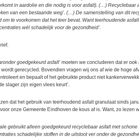
rkomt in aardolie en die nodig is voor asfalt). (…) Recyclebaar as
reken van een bestaande weg’. (…) De samenstelling van dit rec
 om te voorkomen dat het teer bevat. Want teerhoudende asfaltk
centraties wél schadelijk voor de gezondheid’.
ief.
ronder goedgekeurd asfalt’
moeten we concluderen dat er ook 
 wordt gerecycled. Bovendien vragen wij ons af wie de hoge af
ontroleert en bepaalt of het gebruikte product niet kankerverwek
‘de slager zijn eigen vlees keurt’.
en dat het gebruik van teerhoudend asfalt granulaat sinds janu
oor onze Gemeente Eindhoven de kous af is. Want, zo lezen wi
ale gebruikt alleen goedgekeurd recyclebaar asfalt met schone 
traties schadelijke stoffen in de uitstoot ver onder de gezondhe