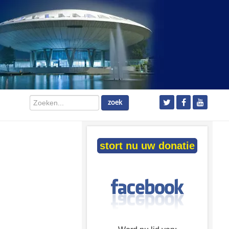
Zoeken...
zoek
stort nu uw donatie