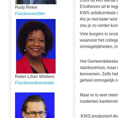
2009 bij een aantal
Eindhoven uit te le
Rudy Reker
KWS asfaltcentrale 
Fractievoorzitter
Als je niet beter wis
zou je zo verder k
Vele burgers in onz
waarvoor het college
onmogelijkheden, inp
Het Gemeentebestuur 
stankoverlast, maar 
benoemen. Zelfs het 
Reker-Lilian Wiebers
geheel onmogelijk om 
Fractiemedewerkster
Maar er is veel meer
inademen kankerverw
‘KWS produceert div