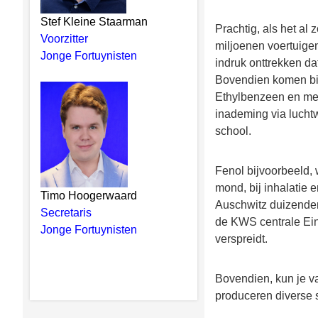
Stef Kleine Staarman
Prachtig, als het al
Voorzitter
miljoenen voertuigen
Jonge Fortuynisten
indruk onttrekken da
Bovendien komen bij 
Ethylbenzeen en meer
inademing via luchtw
school.
Fenol bijvoorbeeld, 
mond, bij inhalatie
Timo Hoogerwaard
Auschwitz duizenden
Secretaris
de KWS centrale Eind
Jonge Fortuynisten
verspreidt.
Bovendien, kun je v
produceren diverse 