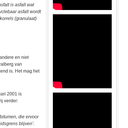
falt is asfalt wat
yclebaar asfalt wordt
orrels (granulaat)
andere en niet
valberg van
kend is. Het mag het
ari 2001 is
j verder:
bitumen, die ervoor
idsgrens blijven’.