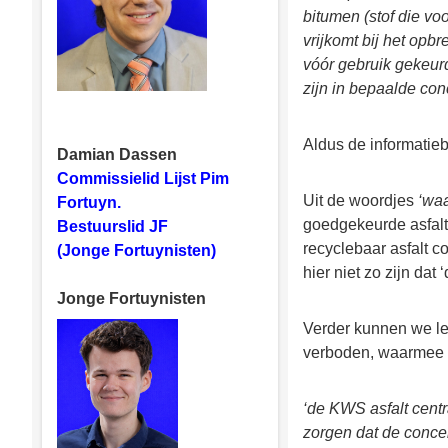
bitumen (stof die voo
vrijkomt bij het opb
vóór gebruik gekeurd
zijn in bepaalde con
Aldus de informatiebr
Damian Dassen
Commissielid Lijst Pim
Uit de woordjes
‘waa
Fortuyn.
goedgekeurde asfalt
Bestuurslid JF
recyclebaar asfalt c
(Jonge Fortuynisten)
hier niet zo zijn dat 
Jonge Fortuynisten
Verder kunnen we lez
verboden, waarmee v
‘de KWS asfalt centr
zorgen dat de concen