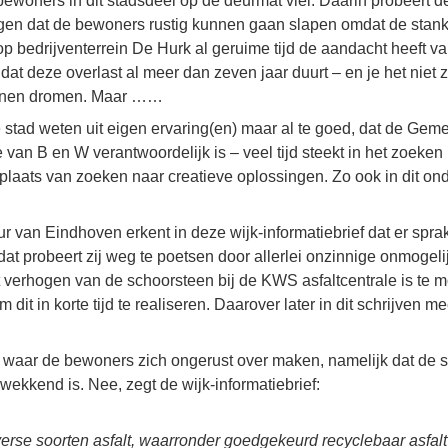
 bewoners in dit stadsdeel op de deurmat viel. Daarin probeert
ggen dat de bewoners rustig kunnen gaan slapen omdat de stank
op bedrijventerrein De Hurk al geruime tijd de aandacht heeft 
t dat deze overlast al meer dan zeven jaar duurt – en je het niet
unnen dromen. Maar ……
e stad weten uit eigen ervaring(en) maar al te goed, dat de Ge
 van B en W verantwoordelijk is – veel tijd steekt in het zoeken
laats van zoeken naar creatieve oplossingen. Zo ook in dit on
van Eindhoven erkent in deze wijk-informatiebrief dat er spra
dat probeert zij weg te poetsen door allerlei onzinnige onmogel
verhogen van de schoorsteen bij de KWS asfaltcentrale is te moe
dit in korte tijd te realiseren. Daarover later in dit schrijven me
 waar de bewoners zich ongerust over maken, namelijk dat de st
ekkend is. Nee, zegt de wijk-informatiebrief:
erse soorten asfalt, waarronder goedgekeurd recyclebaar asfal