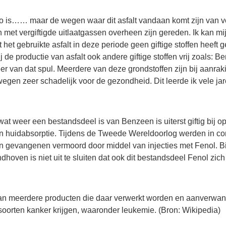
 zo is…… maar de wegen waar dit asfalt vandaan komt zijn van v
 met vergiftigde uitlaatgassen overheen zijn gereden. Ik kan mi
t het gebruikte asfalt in deze periode geen giftige stoffen heeft
de productie van asfalt ook andere giftige stoffen vrij zoals: B
 van dat spul. Meerdere van deze grondstoffen zijn bij aanraki
egen zeer schadelijk voor de gezondheid. Dit leerde ik vele ja
wat weer een bestandsdeel is van Benzeen is uiterst giftig bij 
 en huidabsorptie. Tijdens de Tweede Wereldoorlog werden in c
 gevangenen vermoord door middel van injecties met Fenol. Bi
hoven is niet uit te sluiten dat ook dit bestandsdeel Fenol zich 
an meerdere producten die daar verwerkt worden en aanverwant
soorten kanker krijgen, waaronder leukemie. (Bron: Wikipedia)