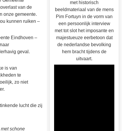
 de Gemeente
met historisch
overlast van de
beeldmateriaal van de mens
van onze gemeente.
Pim Fortuyn in de vorm van
 zou kunnen ruiken –
een persoonlijk interview
met tot slot het imposante en
meente Eindhoven –
majestueuze eerbetoon dat
 naar
de nederlandse bevolking
derhavig geval.
hem bracht tijdens de
uitvaart.
ke is van
ijkheden te
ilijk, zo niet
er.
inkende lucht die zij
t met schone