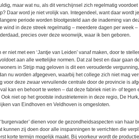
uldig, maar wat nu, als dit verschijnsel zich regelmatig voordoet
jp? Daar word je niet vrolijk van. Integendeel, want daar wordt je
 langere periode worden blootgesteld aan de inademing van dez
e wind in deze streek regelmatig – meerdere dagen per week – ui
nderdaad, precies over deze woonwijk, waar ik ben geboren.
 er niet met een ‘Jantje van Leiden’ vanaf maken, door te stell
voldoet aan alle wettelijke normen. Dat zal best en daar gaan 
bewoners in Strijp mag geloven is dit een verouderde vergunning
an nu worden afgegeven, waarbij het college zich niet mag ver
ng voor deze zwaar vervuilende centrale door de provincie is afge
val kan en behoort te weten – dat deze fabriek niet in- of tegen
 Ook niet op het grootste industrieterrein in deze regio, De Hurk
ijken van Eindhoven en Veldhoven is omgesloten.
 ‘burgervader’ dienen voor de gezondheidsaspecten van haar b
t kunnen zij doen door alle inspanningen te verrichten die verp
erst korte termijn mogelijk maakt. Bij voorkeur wordt de producti