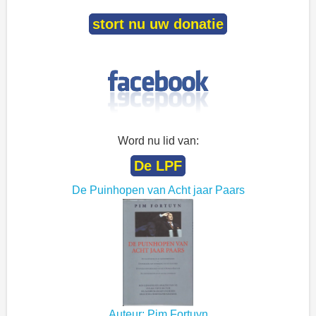
stort nu uw donatie
Word nu lid van:
De LPF
De Puinhopen van Acht jaar Paars
Auteur: Pim Fortuyn