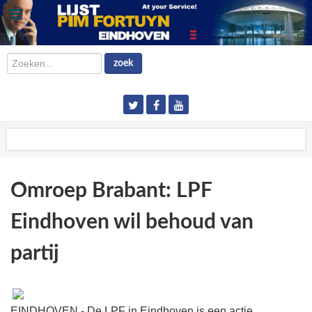
Zoeken...
zoek
Omroep Brabant: LPF
Eindhoven wil behoud van
partij
EINDHOVEN - De LPF in Eindhoven is een actie