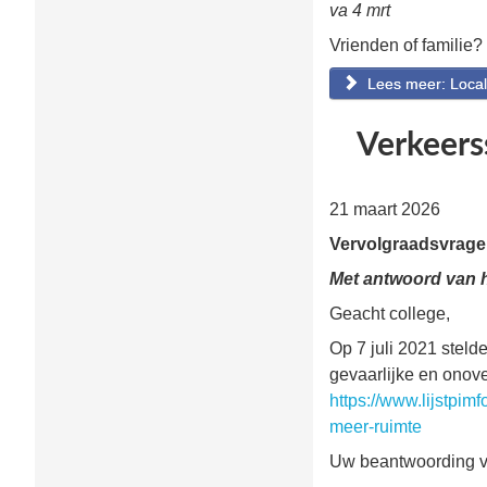
va 4 mrt
Vrienden of familie?
Lees meer: Loca
Verkeers
21 maart 2026
Vervolgraadsvragen
Met antwoord van h
Geacht college,
Op 7 juli 2021 steld
gevaarlijke en onove
https://www.lijstpi
meer-ruimte
Uw beantwoording v