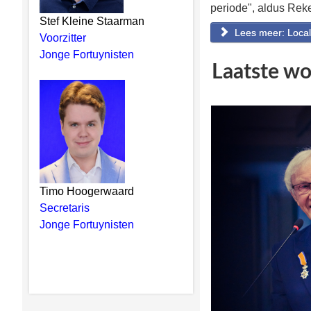
periode", aldus Reke
Stef Kleine Staarman
Lees meer: Locale
Voorzitter
Jonge Fortuynisten
Laatste wo
Timo Hoogerwaard
Secretaris
Jonge Fortuynisten