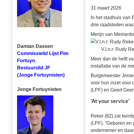
31 maart 2026
In het stadhuis va
drie raadsleden was
Merijn van Merrienb
Damian Dassen
V.l.n.r: Rudy 
Commissielid Lijst Pim
Meer dan de helft v
Fortuyn.
installatie van de 
Bestuurslid JF
(Jonge Fortuynisten)
Burgemeester Jeroen
voor hun inzet voor
Jonge Fortuynisten
(LPF) en Geert Geer
'At your service'
Reker (82) zat twin
(LPF). “Geboren en g
ondernemer en daarna