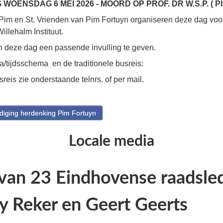
WOENSDAG 6 MEI 2026 - MOORD OP PROF. DR W.S.P. ( P
 Pim en St. Vrienden van Pim Fortuyn organiseren deze dag voor
llehalm Instituut.
an deze dag een passende invulling te geven.
/tijdsschema en de traditionele busreis:
eis zie onderstaande telnrs. of per mail.
diging herdenking Pim Fortuyn
Locale media
van 23 Eindhovense raadsled
y Reker en Geert Geerts