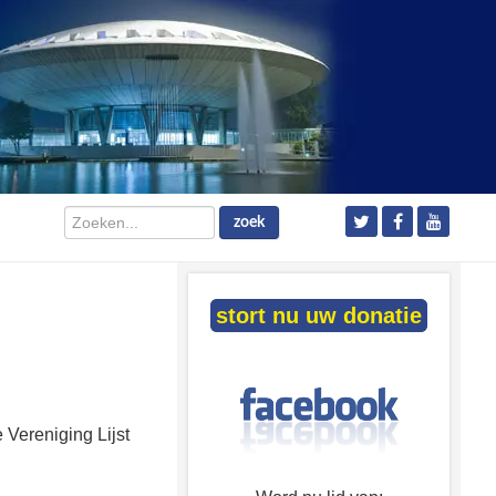
Zoeken...
zoek
stort nu uw donatie
 Vereniging Lijst