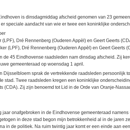
n Eindhoven is dinsdagmiddag afscheid genomen van 23 gemeen
 er speciale aandacht van wie er twee een koninklijke ondersch
oer
Reker (LPF), Dré Rennenberg (Ouderen Appèl) en Geert Geerts (
an de 45 Eindhovense raadsleden nam dinsdag afscheid. Zij kere
nieuwe gemeenteraad op woensdag 1 april.
 Dijsselbloem sprak de vertrekkende raadsleden persoonlijk t
 de stad. Twee raadsleden kregen een koninklijke onderscheidi
ts (CDA). Zij zijn benoemd tot Lid in de Orde van Oranje-Nassa
tig jaar onafgebroken in de Eindhovense gemeenteraad namens d
etogen in deze stad begon mijn betrokkenheid al in de jaren zev
 in de politiek. Na ruim twintig jaar komt er een einde aan ee