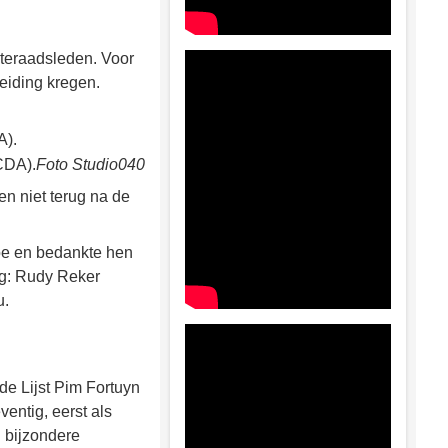
teraadsleden. Voor
eiding kregen.
CDA).
Foto Studio040
n niet terug na de
oe en bedankte hen
ng: Rudy Reker
u.
e Lijst Pim Fortuyn
entig, eerst als
n bijzondere