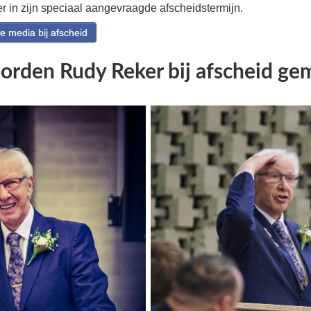
r in zijn speciaal aangevraagde afscheidstermijn.
 media bij afscheid
orden Rudy Reker bij afscheid g