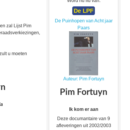
Word nu lid van:
De LPF
De Puinhopen van Acht jaar
en zal Lijst Pim
Paars
teraadsverkiezingen,
 zult u moeten
Auteur: Pim Fortuyn
yn
Pim Fortuyn
ia
Ik kom er aan
Deze documantaire van 9
afleveringen uit 2002/2003