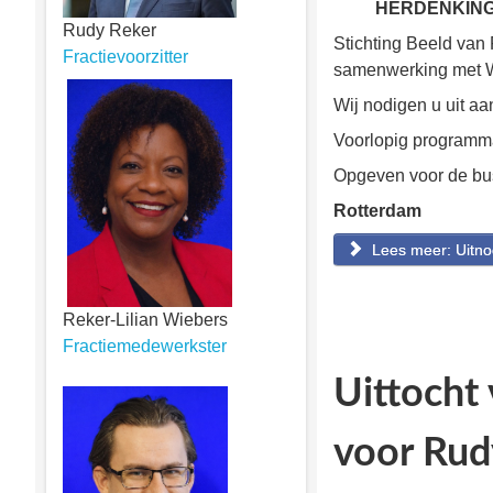
HERDENKING 
Rudy Reker
Stichting Beeld van
Fractievoorzitter
samenwerking met Wi
Wij nodigen u uit a
Voorlopig programma
Opgeven voor de busr
Rotterdam
Lees meer: Uitno
Reker-Lilian Wiebers
Fractiemedewerkster
Uittocht 
voor Rud