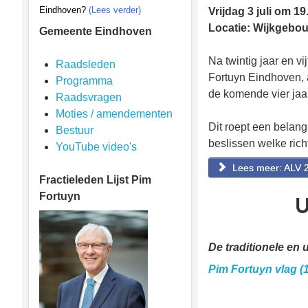
Eindhoven?
(Lees verder)
Vrijdag 3 juli om 19
Locatie: Wijkgebou
Gemeente Eindhoven
Na twintig jaar en v
Raadsleden
Fortuyn Eindhoven, a
Programma
de komende vier jaar
Raadsvragen
Moties / amendementen
Dit roept een belang
Bestuur
beslissen welke richt
YouTube video's
Lees meer: ALV 
Fractieleden
Lijst Pim
Fortuyn
U
De traditionele en 
Pim Fortuyn vlag (1