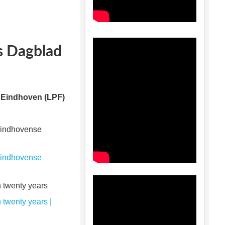
s Dagblad
yn Eindhoven (LPF)
 Eindhovense
 Eindhovense
n twenty years
 twenty years |