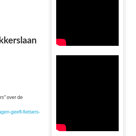
kkerslaan
rs”
over de
gen-geeft-fietsers-