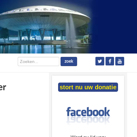
Zoeken...
zoek
er
stort nu uw donatie