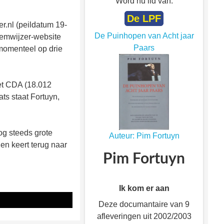
Word nu lid van:
De LPF
r.nl (peildatum 19-
De Puinhopen van Acht jaar
Stemwijzer-website
Paars
 momenteel op drie
het CDA (18.012
ts staat Fortuyn,
og steeds grote
Auteur: Pim Fortuyn
 en keert terug naar
Pim Fortuyn
Ik kom er aan
Deze documantaire van 9
afleveringen uit 2002/2003