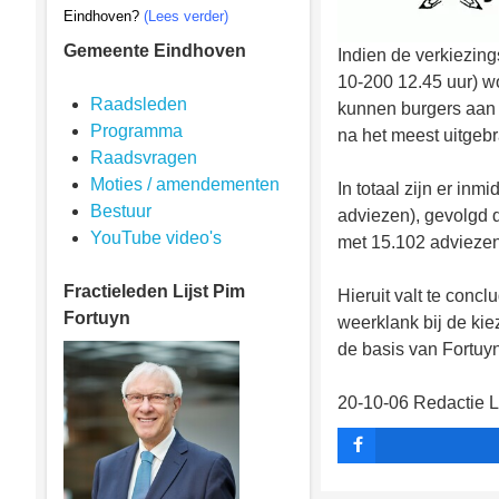
Eindhoven?
(Lees verder)
Gemeente Eindhoven
Indien de verkiezing
10-200 12.45 uur) wo
Raadsleden
kunnen burgers aan 
Programma
na het meest uitgeb
Raadsvragen
Moties / amendementen
In totaal zijn er in
Bestuur
adviezen), gevolgd d
YouTube video's
met 15.102 adviezen
Fractieleden
Lijst Pim
Hieruit valt te conc
Fortuyn
weerklank bij de kiez
de basis van Fortuy
20-10-06 Redactie L