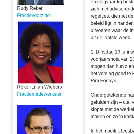
en slagvaardig best
Rudy Reker
zich met adviserende
Fractievoorzitter
regeltjes, die niet 
beleid ligt in hande
uitvoeren waar de i
uit de laatste week 
1.
Dinsdag 19 juni w
voorjaarsnota van 2
mogen dan hun ziens
het verslag goed te 
Pim Fortuyn.
Reker-Lilian Wiebers
Fractiemedewerkster
Ondergetekende had 
geluiden zijn – o.a.
klopte met de werkel
maken en zo ’n karik
In het moeilijk leesb