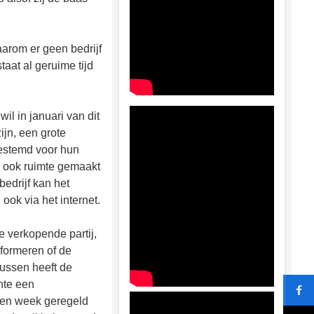
aarom er geen bedrijf
aat al geruime tijd
l in januari van dit
ijn, een grote
estemd voor hun
r ook ruimte gemaakt
edrijf kan het
ook via het internet.
 verkopende partij,
nformeren of de
ussen heeft de
nte een
een week geregeld