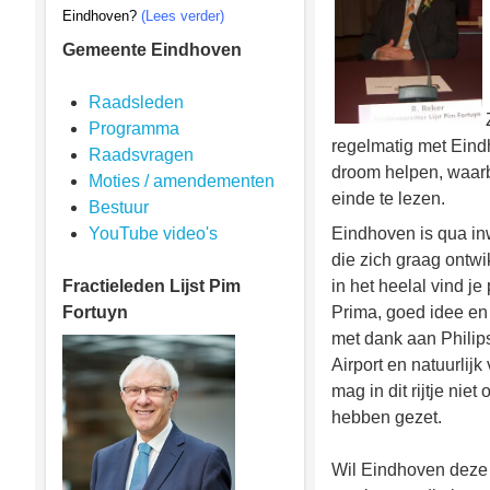
Eindhoven?
(Lees verder)
Gemeente Eindhoven
Raadsleden
Programma
regelmatig met Eindh
Raadsvragen
droom helpen, waarbi
Moties / amendementen
einde te lezen.
Bestuur
YouTube video's
Eindhoven is qua in
die zich graag ontwi
Fractieleden
Lijst Pim
in het heelal vind j
Fortuyn
Prima, goed idee en
met dank aan Philip
Airport en natuurlij
mag in dit rijtje nie
hebben gezet.
Wil Eindhoven deze 