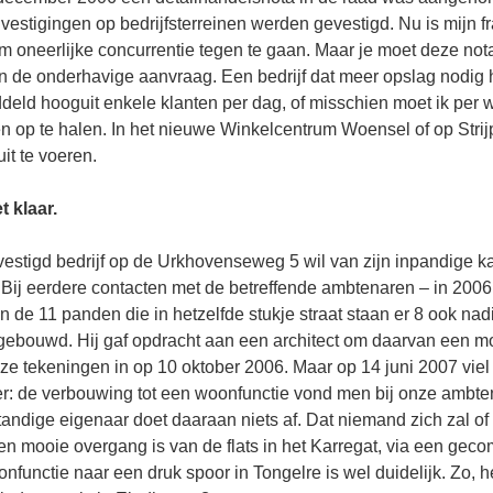
vestigingen op bedrijfsterreinen werden gevestigd. Nu is mijn fr
 oneerlijke concurrentie tegen te gaan. Maar je moet deze nota
an de onderhavige aanvraag. Een bedrijf dat meer opslag nodig h
ddeld hooguit enkele klanten per dag, of misschien moet ik per 
 op te halen. In het nieuwe Winkelcentrum Woensel of op Strij
it te voeren.
t klaar.
estigd bedrijf op de Urkhovenseweg 5 wil van zijn inpandige k
Bij eerdere contacten met de betreffende ambtenaren – in 2006 
an de 11 panden die in hetzelfde stukje straat staan er 8 ook nad
gebouwd. Hij gaf opdracht aan een architect om daarvan een mo
 tekeningen in op 10 oktober 2006. Maar op 14 juni 2007 viel 
er: de verbouwing tot een woonfunctie vond men bij onze ambte
andige eigenaar doet daaraan niets af. Dat niemand zich zal of
en mooie overgang is van de flats in het Karregat, via een gec
nfunctie naar een druk spoor in Tongelre is wel duidelijk. Zo, h