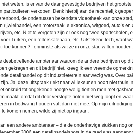
niet weten, is er van de daar gevestigde bedrijven het grootste d
an particulieren verkopen. Denk hierbij aan de recentelijk geop
oerenbond, de ondertussen bekendste videotheek van onze stad
 rijwielhandel, een motorzaak, elektronica, witgoed, auto’s en
rijven, etc. Niet te vergeten zijn er ook nog twee sportscholen, 
voor Turken, een rollerskatebaan, etc. Uitstekend toch, want 
r toe kunnen? Tenminste als wij ze in onze stad willen houden.
e desbetreffende ambtenaar waarom de andere bedrijven op dit i
n gekregen en dit bedrijf niet, kreeg ik een vreemde opmerking
nde detailhandel op dit industrieterrein aanwezig was. Over pa
zijn. Ja, deze uitspraak riekt naar willekeur en hoort niet thuis 
et onkruid tot ongekende hoogte welig tiert en men met gasbran
rm maakt, omdat dit door verstopte riolen niet weg loopt en waa
pieren in bedwang houden valt dan niet mee. Op mijn uitnodiging 
 te komen nemen, wilde zij niet op ingaan.
an een andere ambtenaar – die de onderhavige stukken nog o
9 december 2006 een detailhandelsnota in de raad was aangenome