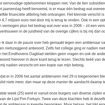
st eenvoudige optelsommen kloppen niet. Van de tien subsidiere
et jaarverslag heeft benoemd, is er maar één bedrag wat overe
zelfde financiële afdeling heb ontvangen. Het kleinste verschil is
 4,7 miljoen euro niet door mij is terug te vinden. Ook in een o
 vermogen plus het bedrag wat over was in 2006 – zit een versc
ertrouwen in de juistheid van de overige cijfers is bij mij dan 
 ik daar in de pauze over heb gemaakt tegen een ambtenaar va
 en nietszeggend antwoord. Zelfs het college ging er nadien nie
an het Eindhovens Dagblad stelden geen vragen en ook de ande
oord hierover in deze krant terug te lezen. Slechts twéé van d
mij nadien verzocht om een kopie van mijn betoog.
dat er in 2006 het aantal ambtenaren met 29 is toegenomen ble
dslid niets meer, dan maar op deze manier de aandacht daarop t
atste week (25) werd er vanuit onze burgers van diverse zijden 
van de Lijst Pim Fortuyn. Twee van deze klachten heb ik dezel
 de ambtenaar in kwestie besproken. Maar helaas, het lijkt erop