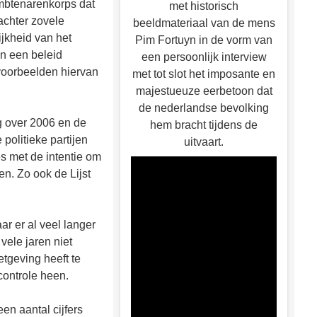
mbtenarenkorps dat
met historisch
achter zovele
beeldmateriaal van de mens
ijkheid van het
Pim Fortuyn in de vorm van
en een beleid
een persoonlijk interview
voorbeelden hiervan
met tot slot het imposante en
majestueuze eerbetoon dat
de nederlandse bevolking
g over 2006 en de
hem bracht tijdens de
olitieke partijen
uitvaart.
s met de intentie om
en. Zo ook de Lijst
r er al veel langer
vele jaren niet
etgeving heeft te
controle heen.
een aantal cijfers