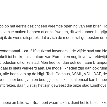
Zo op het eerste gezicht een vreemde opening van een brief. 
oven te maken hebben of er zelf wonen, dit wel kunnen begrijpe
j ik de wens uitspreek, dat u zich de moeite wil getroosten om d
woneraantal – ca. 210 duizend inwoners – de vijfde stad van N
kkelt tot het kenniscentrum van Europa en nog liever wereldwijd
e producten uit onze stad. Men heeft er dan ook de naam Brainp
 daar is niets verkeerd aan. De mogelijkheden zijn dan ook ru
s, alle bedrijven op de High Tech Campus, ASML, VDL, DAF, d
k veel meer bedrijven en bedrijfjes, die ik niet allemaal kan b
t ontbreken, daar juist zij het zijn geweest die onze stad Eindho
mooie ambitie van Brainport waarmaken, dient het te beschikke