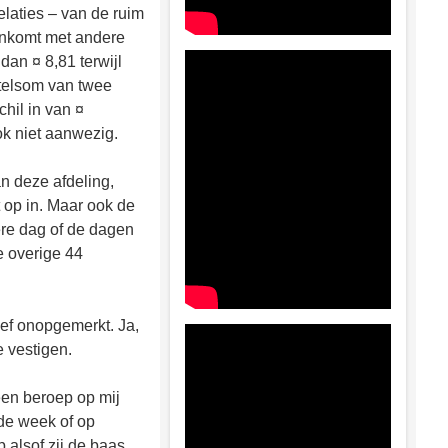
laties – van de ruim
enkomt met andere
 dan ¤ 8,81 terwijl
ptelsom van twee
hil in van ¤
ook niet aanwezig.
n deze afdeling,
t op in. Maar ook de
re dag of de dagen
e overige 44
ef onopgemerkt. Ja,
e vestigen.
een beroep op mij
fde week of op
 alsof zij de baas