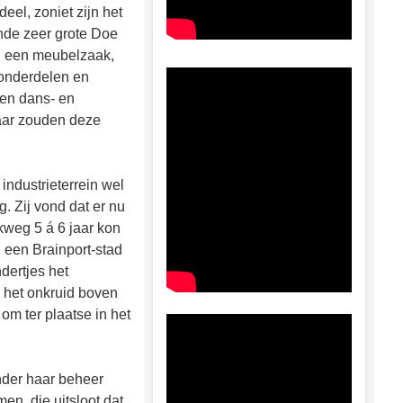
eel, zoniet zijn het
ende zeer grote Doe
, een meubelzaak,
 onderdelen en
een dans- en
waar zouden deze
ndustrieterrein wel
. Zij vond dat er nu
kweg 5 á 6 jaar kon
in een Brainport-stad
dertjes het
r het onkruid boven
om ter plaatse in het
nder haar beheer
n, die uitsloot dat