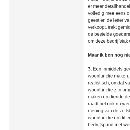
er meer detailhandel
volledig mee eens om
geest en de letter v
verkoopt, trekt gemi
de bestelde goederen
om deze bedrijfstak u
Maar ik ben nog nie
3.
Een inmiddels gev
woonfunctie maken. 
realistisch, omdat v
woonfunctie zijn om
maken en diende deze
raadt het ook nu we
mening van de zelfst
woonfunctie en dit e
bedrijfspand met woo