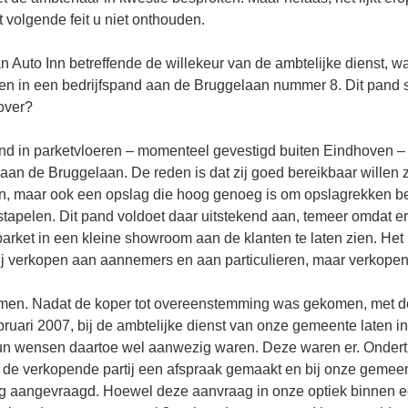
t volgende feit u niet onthouden.
n Auto Inn betreffende de willekeur van de ambtelijke dienst, w
n in een bedrijfspand aan de Bruggelaan nummer 8. Dit pand st
over?
nd in parketvloeren – momenteel gevestigd buiten Eindhoven – wi
aan de Bruggelaan. De reden is dat zij goed bereikbaar willen z
n, maar ook een opslag die hoog genoeg is om opslagrekken b
stapelen. Dit pand voldoet daar uitstekend aan, temeer omdat e
rket in een kleine showroom aan de klanten te laten zien. Het b
zij verkopen aan aannemers en aan particulieren, maar verkopen 
omen. Nadat de koper tot overeenstemming was gekomen, met de
ebruari 2007, bij de ambtelijke dienst van onze gemeente laten i
un wensen daartoe wel aanwezig waren. Deze waren er. Ondert
 de verkopende partij een afspraak gemaakt en bij onze gemee
ng aangevraagd. Hoewel deze aanvraag in onze optiek binnen 