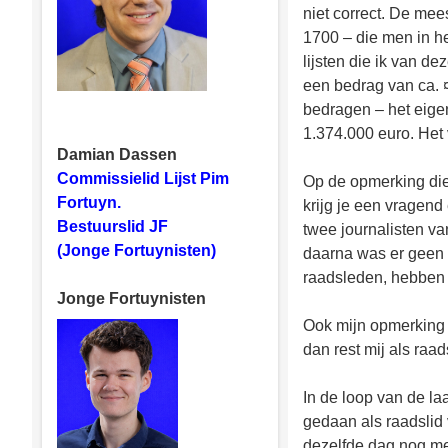
niet correct. De mee
1700 – die men in h
lijsten die ik van de
een bedrag van ca. ¤
bedragen – het eigen
1.374.000 euro. Het v
Damian Dassen
Commissielid Lijst Pim
Op de opmerking die
Fortuyn.
krijg je een vragend
Bestuurslid JF
twee journalisten v
(Jonge Fortuynisten)
daarna was er geen w
raadsleden, hebben 
Jonge Fortuynisten
Ook mijn opmerking 
dan rest mij als raa
In de loop van de la
gedaan als raadslid 
dezelfde dag nog met