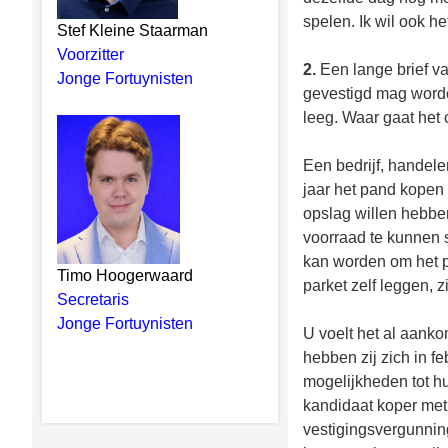
spelen. Ik wil ook he
Stef Kleine Staarman
Voorzitter
2.
Een lange brief va
Jonge Fortuynisten
gevestigd mag worde
leeg. Waar gaat het 
Een bedrijf, handele
jaar het pand kopen 
opslag willen hebbe
voorraad te kunnen 
kan worden om het pa
Timo Hoogerwaard
parket zelf leggen, 
Secretaris
Jonge Fortuynisten
U voelt het al aank
hebben zij zich in f
mogelijkheden tot h
kandidaat koper met
vestigingsvergunni