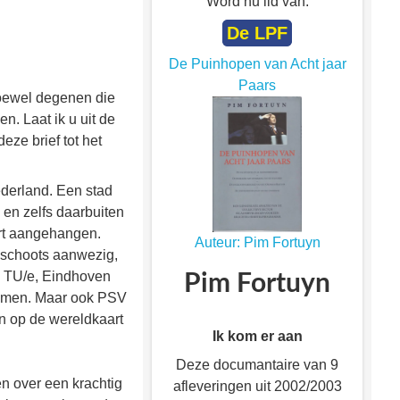
Word nu lid van:
De LPF
De Puinhopen van Acht jaar
Paars
Hoewel degenen die
n. Laat ik u uit de
eze brief tot het
ederland. Een stad
 en zelfs daarbuiten
ort aangehangen.
Auteur: Pim Fortuyn
imschoots aanwezig,
e TU/e, Eindhoven
Pim Fortuyn
enoemen. Maar ook PSV
ven op de wereldkaart
Ik kom er aan
Deze documantaire van 9
n over een krachtig
afleveringen uit 2002/2003