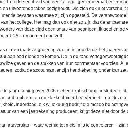
uur. Een drie-eenheid van een college, gemeenteraad en een a
 en uitvoerende taken bezighoudt. Die zich ook niet verschuilt 
de intentie bevatten waarmee zij zijn opgesteld. De verantwoordel
n van het college. Het mag dan ook niet zo zijn dat de ambtenar
nwoners van deze stad geen snars van begrijpen. Ik geef enige 
– week 25 – en oordeel dan zelf:
as er een raadsvergadering waarin in hoofdzaak het jaarversla
008 aan bod diende te komen. De in de raad vertegenwoordigde p
wijze geven en de stukken van hun commentaar voorzien. Alle
keuren, zodat de accountant er zijn handtekening onder kan zett
de jaarrekening over 2006 met een kritisch oog bestudeerd, daa
 van oud-ambtenaren en klokkenluider Leo Verhoef – dat deze al 
ijkheid. Inderdaad, elk willekeurig bedrijf die met de belastingw
atuur van een jaarrekening produceert, krijgt deze niet door de 
aar jaarverslag – waar weinig tot niets in is te controleren – zijn 