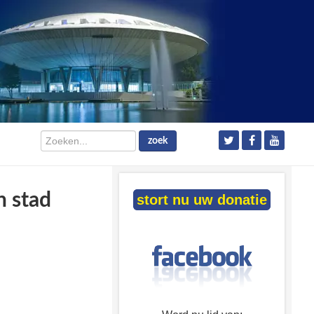
Zoeken...
zoek
n stad
stort nu uw donatie