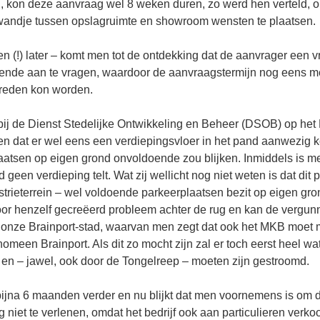
, kon deze aanvraag wel 8 weken duren, zo werd hen verteld, om
andje tussen opslagruimte en showroom wensten te plaatsen.
 (!) later – komt men tot de ontdekking dat de aanvrager een vri
nde aan te vragen, waardoor de aanvraagstermijn nog eens met
hreden kon worden.
 bij de Dienst Stedelijke Ontwikkeling en Beheer (DSOB) op het
en dat er wel eens een verdiepingsvloer in het pand aanwezig k
aatsen op eigen grond onvoldoende zou blijken. Inmiddels is me
geen verdieping telt. Wat zij wellicht nog niet weten is dat dit 
strieterrein – wel voldoende parkeerplaatsen bezit op eigen gr
oor henzelf gecreëerd probleem achter de rug en kan de vergunn
n onze Brainport-stad, waarvan men zegt dat ook het MKB moet
nomeen Brainport. Als dit zo mocht zijn zal er toch eerst heel wa
n – jawel, ook door de Tongelreep – moeten zijn gestroomd.
bijna 6 maanden verder en nu blijkt dat men voornemens is om 
 niet te verlenen, omdat het bedrijf ook aan particulieren verko