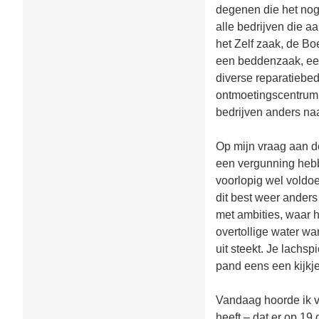
degenen die het nog 
alle bedrijven die a
het Zelf zaak, de B
een beddenzaak, een
diverse reparatiebed
ontmoetingscentrum 
bedrijven anders naa
Op mijn vraag aan d
een vergunning hebbe
voorlopig wel voldoe
dit best weer anders 
met ambities, waar h
overtollige water wa
uit steekt. Je lachs
pand eens een kijkje
Vandaag hoorde ik v
heeft – dat er op 1