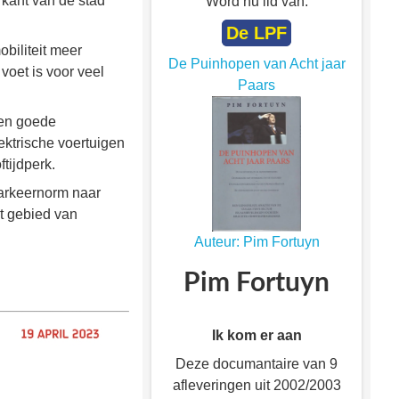
 kant van de stad
Word nu lid van:
De LPF
obiliteit meer
De Puinhopen van Acht jaar
 voet is voor veel
Paars
Een goede
ektrische voertuigen
tijdperk.
parkeernorm naar
t gebied van
Auteur: Pim Fortuyn
Pim Fortuyn
Ik kom er aan
Deze documantaire van 9
afleveringen uit 2002/2003