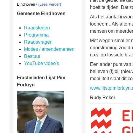
met de gedachte dat
Eindhoven?
(Lees verder)
hoeft te rijden. Dat
Gemeente Eindhoven
Als het aantal inwon
toeneemt. Als alterna
Raadsleden
mensen om meerdere
Programma
Met wegen smaller ma
Raadsvragen
doorstroming zou du
Moties / amendementen
i.p.v. op fossiele b
Bestuur
YouTube video's
Een ander punt van z
believen (!) bij (n
Fractieleden
Lijst Pim
mobiliteit slaat dit
Fortuyn
www.lijstpimfortuyn.
Rudy Reker