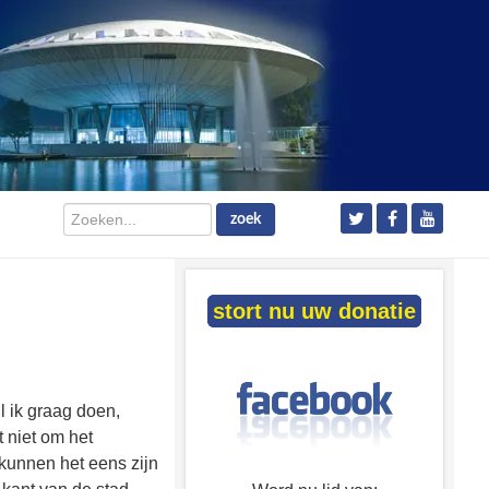
Zoeken...
zoek
stort nu uw donatie
il ik graag doen,
 niet om het
 kunnen het eens zijn