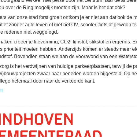
 doorgaand verkeer niet persé door het centrum naar de andere
 zou over de Ring mogelijk moeten zijn. Maar is het dat ook?
ers van onze stad forst groeit ontkom je er niet aan dat ook de m
tief zonder auto leven of met het OV, scooter, fiets of gewoon te
 redenen niet weggelegd.
ken creëer je filevorming, CO2, fijnstof, stikstof en ergernis. 
s prioriteit moeten hebben. Anderzijds komen er steeds meer el
randstof. Bovendien staan we aan de vooravond van een Waterstof
org is het verdwijnen van huidige parkeerplaatsen, terwijl de 
ieuw)bouwprojecten zwaar naar beneden worden bijgesteld. Op he
 college helemaal door naar de verkeerde kant.
nl