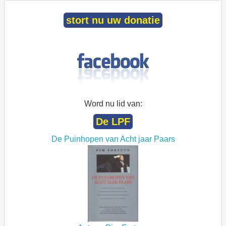
stort nu uw donatie
Word nu lid van:
De LPF
De Puinhopen van Acht jaar Paars