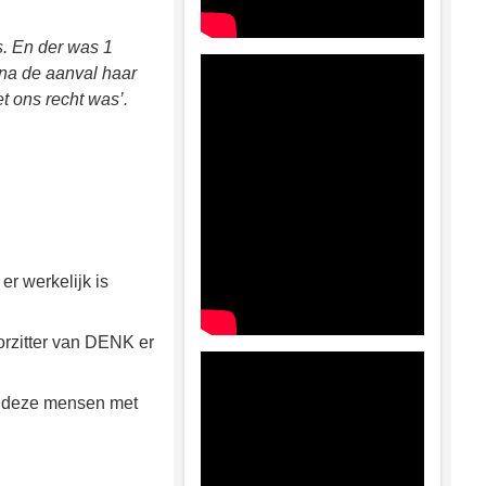
. En der was 1
 na de aanval haar
 ons recht was’.
r werkelijk is
oorzitter van DENK er
NK deze mensen met