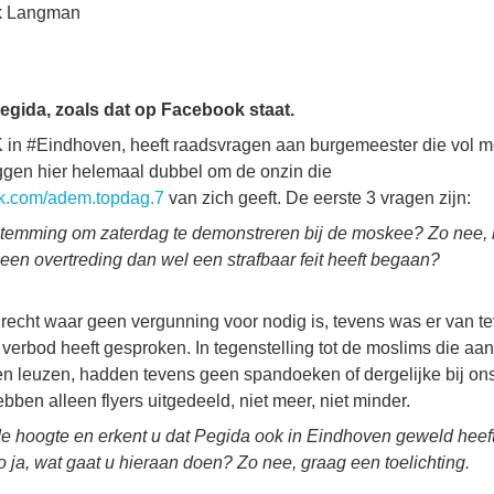
rk Langman
gida, zoals dat op Facebook staat.
 in #Eindhoven, heeft raadsvragen aan burgemeester die vol m
iggen hier helemaal dubbel om de onzin die
ok.com/adem.topdag.7
van zich geeft. De eerste 3 vragen zijn:
temming om zaterdag te demonstreren bij de moskee? Zo nee, b
een overtreding dan wel een strafbaar feit heeft begaan?
recht waar geen vergunning voor nodig is, tevens was er van t
er verbod heeft gesproken. In tegenstelling tot de moslims die a
 leuzen, hadden tevens geen spandoeken of dergelijke bij ons d
bben alleen flyers uitgedeeld, niet meer, niet minder.
de hoogte en erkent u dat Pegida ook in Eindhoven geweld heef
ja, wat gaat u hieraan doen? Zo nee, graag een toelichting.