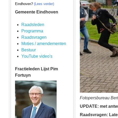
Eindhoven?
(Lees verder)
Gemeente Eindhoven
Raadsleden
Programma
Raadsvragen
Moties / amendementen
Bestuur
YouTube video's
Fractieleden
Lijst Pim
Fortuyn
Fotopersbureau Ber
UPDATE: met antwo
Raadsvragen:
Late