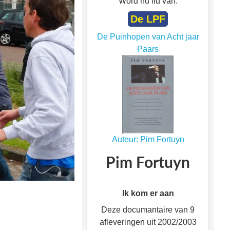
Word nu lid van:
De LPF
De Puinhopen van Acht jaar
Paars
Auteur: Pim Fortuyn
Pim Fortuyn
Ik kom er aan
Deze documantaire van 9
afleveringen uit 2002/2003