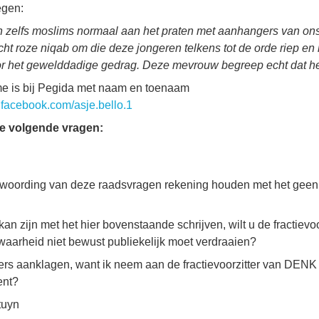
egen:
 zelfs moslims normaal aan het praten met aanhangers van ons
ht roze niqab om die deze jongeren telkens tot de orde riep en
 het gewelddadige gedrag. Deze mevrouw begreep echt dat het
e is bij Pegida met naam en toenaam
.facebook.com/asje.bello.1
de volgende vragen:
ntwoording van deze raadsvragen rekening houden met het geen e
 kan zijn met het hier bovenstaande schrijven, wilt u de fractiev
 waarheid niet bewust publiekelijk moet verdraaien?
lers aanklagen, want ik neem aan de fractievoorzitter van DE
ent?
tuyn