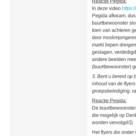
Reactie Pegida:
In deze video
https:
Pegida afkwam, dus 
buurtbewoonster slo
toen van achteren ge
door moslimjongeren 
markt liepen dreigem
geslagen, verdedigd
andere beelden meer 
(buurtbewoonster) 
3. Bent u bereid op 
inhoud van de flyers
groepsbelediging, ra
Reactie Pegida:
De buurtbewoonster 
die mogelijk op Den
worden vervolgd🤔
Het flyers die onder