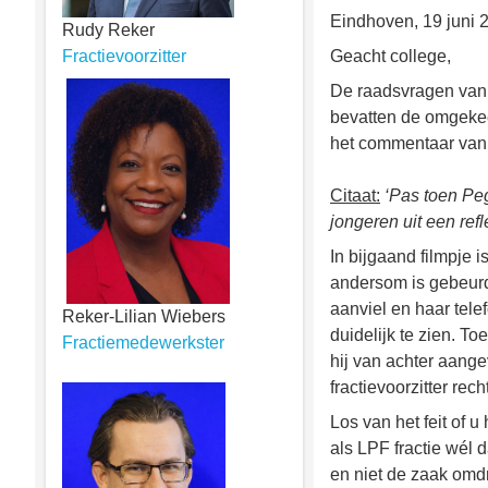
Eindhoven, 19 juni 
Rudy Reker
Geacht college,
Fractievoorzitter
De raadsvragen van 
bevatten de omgekee
het commentaar van 
Citaat:
‘Pas toen Pe
jongeren uit een re
In bijgaand filmpje 
andersom is gebeurd
aanviel en haar tele
Reker-Lilian Wiebers
duidelijk te zien. 
Fractiemedewerkster
hij van achter aange
fractievoorzitter re
Los van het feit of u
als LPF fractie wél 
en niet de zaak omdr