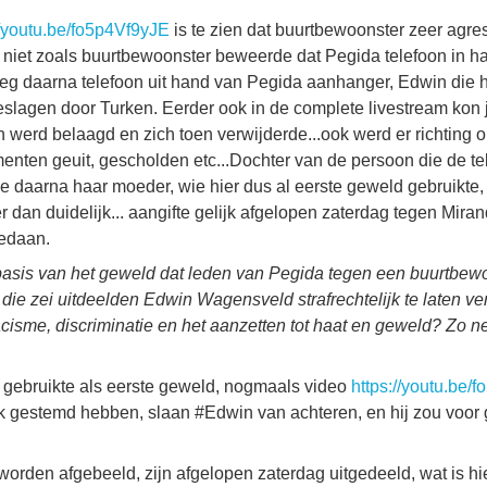
//youtu.be/fo5p4Vf9yJE
is te zien dat buurtbewoonster zeer agre
niet zoals buurtbewoonster beweerde dat Pegida telefoon in haa
eg daarna telefoon uit hand van Pegida aanhanger, Edwin die
slagen door Turken. Eerder ook in de complete livestream kon je
werd belaagd en zich toen verwijderde...ook werd er richting o
enten geuit, gescholden etc...Dochter van de persoon die de te
e daarna haar moeder, wie hier dus al eerste geweld gebruikte
dan duidelijk... aangifte gelijk afgelopen zaterdag tegen Mira
gedaan.
basis van het geweld dat leden van Pegida tegen een buurtbewo
 die zei uitdeelden Edwin Wagensveld strafrechtelijk te laten v
cisme, discriminatie en het aanzetten tot haat en geweld? Zo 
gebruikte als eerste geweld, nogmaals video
https://youtu.be/
k gestemd hebben, slaan #Edwin van achteren, en hij zou voo
 worden afgebeeld, zijn afgelopen zaterdag uitgedeeld, wat is hi