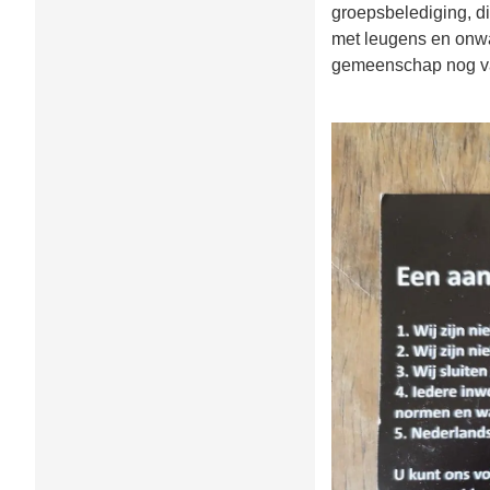
groepsbelediging, d
met leugens en onwa
gemeenschap nog va