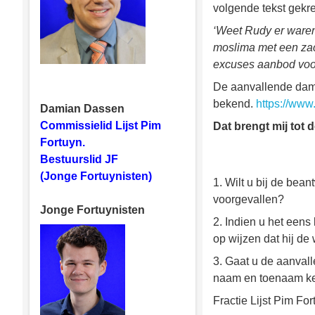
volgende tekst gekr
‘Weet Rudy er waren
moslima met een zac
excuses aanbod voor
De aanvallende dam
bekend.
https://www
Damian Dassen
Commissielid Lijst Pim
Dat brengt mij tot 
Fortuyn.
Bestuurslid JF
(Jonge Fortuynisten)
1. Wilt u bij de bea
voorgevallen?
Jonge Fortuynisten
2. Indien u het eens
op wijzen dat hij de
3. Gaat u de aanval
naam en toenaam k
Fractie Lijst Pim For