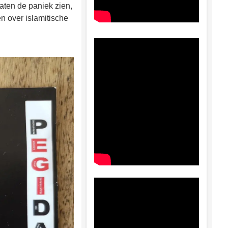
aten de paniek zien,
 over islamitische