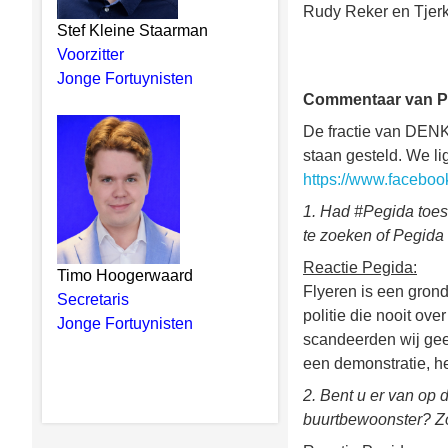
Rudy Reker en Tje
Stef Kleine Staarman
Voorzitter
Jonge Fortuynisten
Commentaar van Pe
De fractie van DENK
staan gesteld. We l
https://www.facebo
1. Had #Pegida toes
te zoeken of Pegida 
Reactie Pegida:
Timo Hoogerwaard
Flyeren is een grond
Secretaris
politie die nooit ov
Jonge Fortuynisten
scandeerden wij geen
een demonstratie, he
2. Bent u er van op 
buurtbewoonster? Zo 