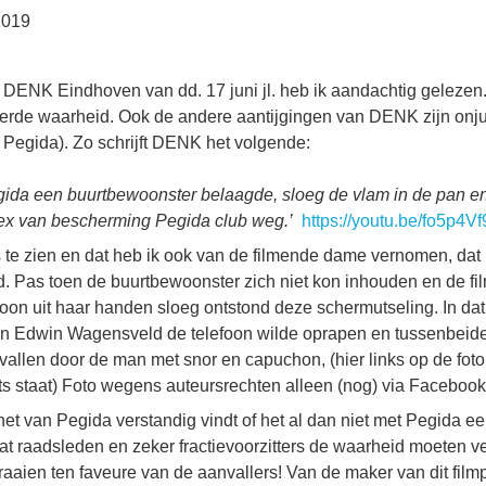
2019
DENK Eindhoven van dd. 17 juni jl. heb ik aandachtig gelezen
rde waarheid. Ook de andere aantijgingen van DENK zijn onjui
Pegida). Zo schrijft DENK het volgende:
gida een buurtbewoonster belaagde, sloeg de vlam in de pan e
flex van bescherming Pegida club weg.’
https://youtu.be/fo5p4V
is te zien en dat heb ik ook van de filmende dame vernomen, dat 
. Pas toen de buurtbewoonster zich niet kon inhouden en de f
foon uit haar handen sloeg ontstond deze schermutseling. In dat 
Toen Edwin Wagensveld de telefoon wilde oprapen en tussenbei
vallen door de man met snor en capuchon, (hier links op de foto
chts staat) Foto wegens auteursrechten alleen (nog) via Facebook 
 het van Pegida verstandig vindt of het al dan niet met Pegida ee
dat raadsleden en zeker fractievoorzitters de waarheid moeten ve
aaien ten faveure van de aanvallers! Van de maker van dit filmp