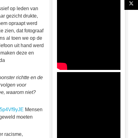
ssief op leden van
r gezicht drukte,
 hem opraapt werd
 zien, dat fotograaf
ns al toen we op de
lefoon uit hand werd
, maken deze en
nda
onster richtte en de
ervolgen voor
nee, waarom niet?
fo5p4Vf9yJE
Mensen
r geweld moeten
er racisme,