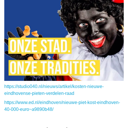
https://studio040.nl/nieuws/artikel/kosten-nieuwe-
eindhovense-pieten-verdelen-raad
https://www.ed.nl/eindhoven/nieuwe-piet-kost-eindhoven-
40-000-euro~a9890b48/