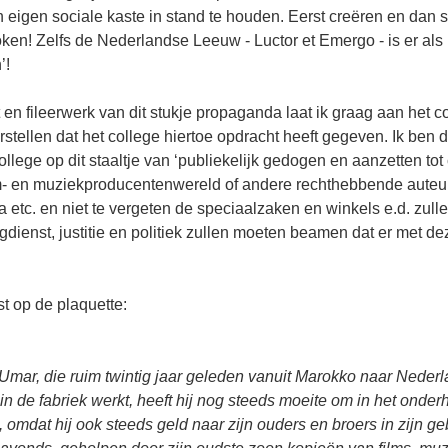
eigen sociale kaste in stand te houden. Eerst creëren en dan s
en! Zelfs de Nederlandse Leeuw - Luctor et Emergo - is er als 
’!
 en fileerwerk van dit stukje propaganda laat ik graag aan het co
orstellen dat het college hiertoe opdracht heeft gegeven. Ik ben 
llege op dit staaltje van ‘publiekelijk gedogen en aanzetten tot
lm- en muziekproducentenwereld of andere rechthebbende auteur
etc. en niet te vergeten de speciaalzaken en winkels e.d. zullen
ngdienst, justitie en politiek zullen moeten beamen dat er met d
t op de plaquette:
 Umar, die ruim twintig jaar geleden vanuit Marokko naar Neder
in de fabriek werkt, heeft hij nog steeds moeite om in het onderh
, omdat hij ook steeds geld naar zijn ouders en broers in zijn ge