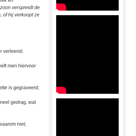
ziek en
 zoon verspreidt de
 of hij verkoopt ze
r verleend;
eeft men hiervoor
ette is gegraveerd;
mineel gedrag, wat
 waarom niet;