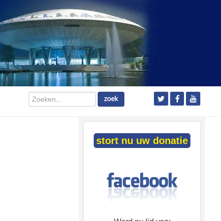
Zoeken...
zoek
stort nu uw donatie