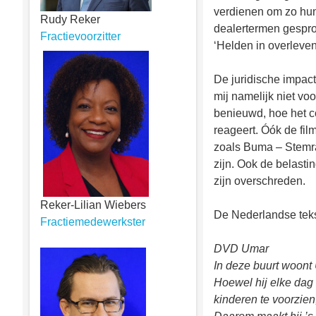
verdienen om zo hun 
Rudy Reker
dealertermen gesprok
Fractievoorzitter
‘Helden in overleven
De juridische impact
mij namelijk niet vo
benieuwd, hoe het co
reageert. Óók de fi
zoals Buma – Stemra 
zijn. Ook de belasti
zijn overschreden.
Reker-Lilian Wiebers
De Nederlandse teks
Fractiemedewerkster
DVD Umar
In deze buurt woont
Hoewel hij elke dag 
kinderen te voorzien