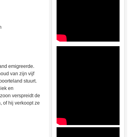
n
land emigreerde.
oud van zijn vijf
boorteland stuurt.
ziek en
 zoon verspreidt de
 of hij verkoopt ze