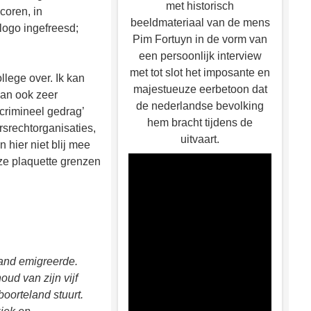
met historisch
coren, in
beeldmateriaal van de mens
logo ingefreesd;
Pim Fortuyn in de vorm van
een persoonlijk interview
met tot slot het imposante en
llege over. Ik kan
majestueuze eerbetoon dat
dan ook zeer
de nederlandse bevolking
 crimineel gedrag’
hem bracht tijdens de
srechtorganisaties,
uitvaart.
 hier niet blij mee
eze plaquette grenzen
land emigreerde.
oud van zijn vijf
boorteland stuurt.