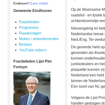
Eindhoven?
(Lees verder)
Op de Woenselse Mar
Gemeente Eindhoven
raadslid - en fysiek
ochtendzonnetje een
Raadsleden
Programma
Nieuwsgierig en betr
Raadsvragen
Nederlandse leeuw 
Moties / amendementen
Ned./Eng. Ter verdui
Bestuur
De gevierde held op d
YouTube video's
gevonden als thuisko
kunnen onderhouden’.
Fractieleden
Lijst Pim
junkiedealers en hel
Fortuyn
plaquette kunnen zij
Nederland een held wo
binnen de Nederland
Een soort van NL-ge
Volgens de Lijst Pi
handen gedragen doo