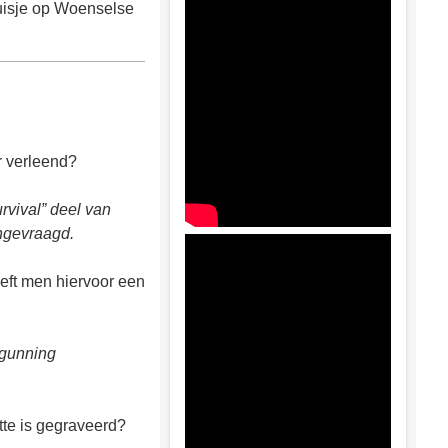
huisje op Woenselse
r verleend?
rvival” deel van
angevraagd.
eeft men hiervoor een
rgunning
tte is gegraveerd?