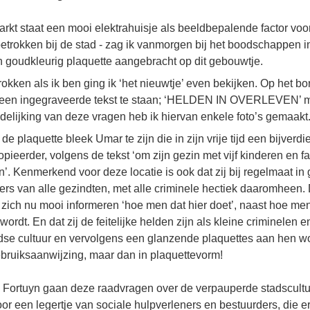
kt staat een mooi elektrahuisje als beeldbepalende factor voo
 betrokken bij de stad - zag ik vanmorgen bij het boodschappen i
 goudkleurig plaquette aangebracht op dit gebouwtje.
okken als ik ben ging ik ‘het nieuwtje’ even bekijken. Op het bo
een ingegraveerde tekst te staan; ‘HELDEN IN OVERLEVEN’ met
delijking van deze vragen heb ik hiervan enkele foto’s gemaakt
e plaquette bleek Umar te zijn die in zijn vrije tijd een bijverdi
pieerder, volgens de tekst ‘om zijn gezin met vijf kinderen en f
 Kenmerkend voor deze locatie is ook dat zij bij regelmaat in 
ers van alle gezindten, met alle criminele hectiek daaromheen.
 zich nu mooi informeren ‘hoe men dat hier doet’, naast hoe men
rdt. En dat zij de feitelijke helden zijn als kleine criminelen e
se cultuur en vervolgens een glanzende plaquettes aan hen 
bruiksaanwijzing, maar dan in plaquettevorm!
m Fortuyn gaan deze raadvragen over de verpauperde stadscultuu
r een legertje van sociale hulpverleners en bestuurders, die 