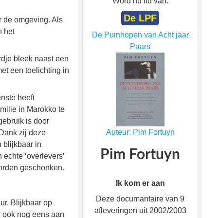
Word nu lid van:
De LPF
r de omgeving. Als
n het
De Puinhopen van Acht jaar
Paars
rdje bleek naast een
 een toelichting in
.
enste heeft
amilie in Marokko te
gebruik is door
Auteur: Pim Fortuyn
 Dank zij deze
 blijkbaar in
Pim Fortuyn
n echte ‘overlevers’
worden geschonken.
Ik kom er aan
Deze documantaire van 9
r. Blijkbaar op
afleveringen uit 2002/2003
er ook nog eens aan