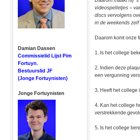
Daarom maakt hij ’s
videospelletjes – va
discs vervolgens ove
in de weekends zelf 
Daarom komt onze fr
Damian Dassen
1. Is het college be
Commissielid Lijst Pim
Fortuyn.
2. Indien deze plaqu
Bestuurslid JF
een vergunning verst
(Jonge Fortuynisten)
3. Heeft het college
Jonge Fortuynisten
4. Kan het college he
verstrekkende gevol
5. Is het college be