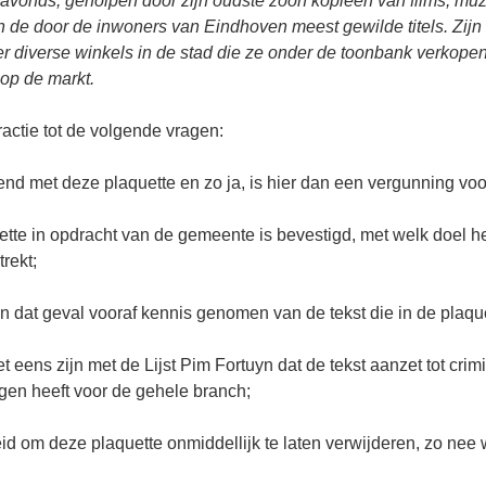
 avonds, geholpen door zijn oudste zoon kopieën van films, mu
n de door de inwoners van Eindhoven meest gewilde titels. Zijn
r diverse winkels in de stad die ze onder de toonbank verkopen,
op de markt.
actie tot de volgende vragen:
kend met deze plaquette en zo ja, is hier dan een vergunning voo
ette in opdracht van de gemeente is bevestigd, met welk doel h
rekt;
 in dat geval vooraf kennis genomen van de tekst die in de plaqu
t eens zijn met de Lijst Pim Fortuyn dat de tekst aanzet tot cri
gen heeft voor de gehele branch;
reid om deze plaquette onmiddellijk te laten verwijderen, zo nee