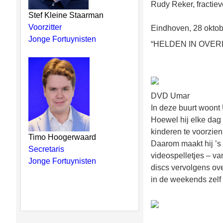
Rudy Reker, fractievo
Stef Kleine Staarman
Voorzitter
Eindhoven, 28 okto
Jonge Fortuynisten
“HELDEN IN OVERLE
DVD Umar
In deze buurt woont
Hoewel hij elke dag 
kinderen te voorzien
Timo Hoogerwaard
Daarom maakt hij ’s
Secretaris
videospelletjes – va
Jonge Fortuynisten
discs vervolgens ove
in de weekends zelf 