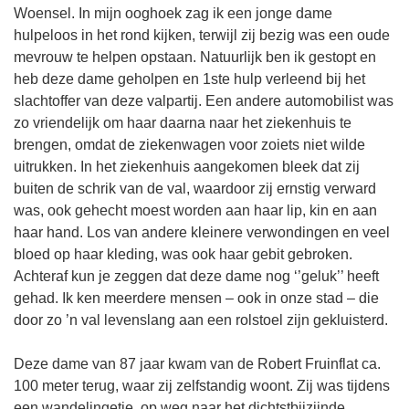
Woensel. In mijn ooghoek zag ik een jonge dame
hulpeloos in het rond kijken, terwijl zij bezig was een oude
mevrouw te helpen opstaan. Natuurlijk ben ik gestopt en
heb deze dame geholpen en 1ste hulp verleend bij het
slachtoffer van deze valpartij. Een andere automobilist was
zo vriendelijk om haar daarna naar het ziekenhuis te
brengen, omdat de ziekenwagen voor zoiets niet wilde
uitrukken. In het ziekenhuis aangekomen bleek dat zij
buiten de schrik van de val, waardoor zij ernstig verward
was, ook gehecht moest worden aan haar lip, kin en aan
haar hand. Los van andere kleinere verwondingen en veel
bloed op haar kleding, was ook haar gebit gebroken.
Achteraf kun je zeggen dat deze dame nog ‘’geluk’’ heeft
gehad. Ik ken meerdere mensen – ook in onze stad – die
door zo ’n val levenslang aan een rolstoel zijn gekluisterd.
Deze dame van 87 jaar kwam van de Robert Fruinflat ca.
100 meter terug, waar zij zelfstandig woont. Zij was tijdens
een wandelingetje, op weg naar het dichtstbijzijnde