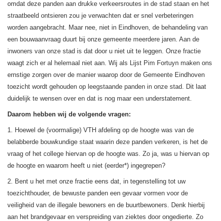
omdat deze panden aan drukke verkeersroutes in de stad staan en het
straatbeeld ontsieren zou je verwachten dat er snel verbeteringen
worden aangebracht. Maar nee, niet in Eindhoven, de behandeling van
een bouwaanvraag duurt bij onze gemeente meerdere jaren. Aan de
inwoners van onze stad is dat door u niet uit te leggen. Onze fractie
waagt zich er al helemaal niet aan. Wij als Lijst Pim Fortuyn maken ons
ernstige zorgen over de manier waarop door de Gemeente Eindhoven
toezicht wordt gehouden op leegstaande panden in onze stad. Dit laat
duidelijk te wensen over en dat is nog maar een understatement.
Daarom hebben wij de volgende vragen:
1. Hoewel de (voormalige) VTH afdeling op de hoogte was van de
belabberde bouwkundige staat waarin deze panden verkeren, is het de
vraag of het college hiervan op de hoogte was. Zo ja, was u hiervan op
de hoogte en waarom heeft u niet (eerder*) ingegrepen?
2. Bent u het met onze fractie eens dat, in tegenstelling tot uw
toezichthouder, de bewuste panden een gevaar vormen voor de
veiligheid van de illegale bewoners en de buurtbewoners. Denk hierbij
aan het brandgevaar en verspreiding van ziektes door ongedierte. Zo