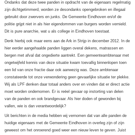
Ondanks dat deze twee panden in opdracht van de eigenaars regelmatig
zijn dichtgetimmerd, worden ze desondanks opengebroken en illegaal
gebruikt door zwervers en junks. De Gemeente Eindhoven en/of de
politie grijpt niet in als hier eigendommen van burgers worden vernield.
Dit is pure anarchie, wat u als college in Eindhoven toestaat.
Denk hierbij ook maar eens aan de Ark in Strijp in december 2012. In de
hier eerder aangehaalde panden liggen overal dekens, matrassen en
bergen met afval dat ongedierte aantrekt. Een gemeenteambtenaar met
ongetwijfeld kennis van deze situatie kwam toevallig binnenlopen toen
een lid van onze fractie daar ook aanwezig was. Deze ambtenaar
constateerde tot onze verwondering geen gevaarlijke situatie ter plekke.
Wij als LPF denken daar totaal anders over en vinden dat er direct actie
moet worden ondernomen. Er is reëel gevaar op instorting van delen
van de panden en ook brandgevaar. Als hier doden of gewonden bij
vallen, wie is dan verantwoordelijk?
Uit berichten in de media hebben wij vernomen dat van alle panden de
huidige eigenaars met de Gemeente Eindhoven in overleg zijn of zijn
geweest om het onroerend goed weer een nieuw leven te geven. Juist