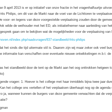
n 9 april 2013 is er op initiatief van onze fractie in het vragenhalfuurtje uitvo
its Philips, om dit van de Markt naar de voet van de Lichttoren te verplaatse
De voor- en tegens van deze voorgestelde verplaatsing zouden door de gemeen
Ook wilde de wethouder met het ED, als initiatiefnemer naar aanleiding van he
n gesprek gaan om te bekijken wat de mogelijkheden voor de verplaatsing van h
ndhoven.nl/index.php/raadsvragen/837-standbeeld-frits-philips
t het sinds die tijd uitermate stil is. Daarom zijn wij maar zeker ook veel bu
ege informatie kan verschaffen over eventuele nieuwe ontwikkelingen m.b.t. de
as het standbeeld door de tent op de Markt aan het oog onttrokken hetgeen t
to)
lgende vragen: 1. Hoever is het college met haar inmiddels bijna twee jaar d
 Kan het college ons vertellen of het verplaatsen überhaupt nog op de agenda
zo ja, wanneer kunnen de burgers van deze gemeente verwachten dat de verpl
atie?
ngman