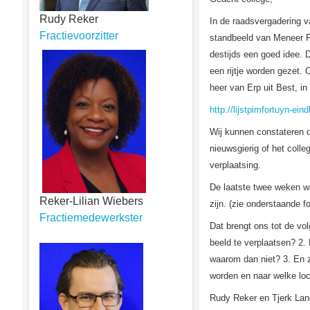
Rudy Reker
In de raadsvergadering va
Fractievoorzitter
standbeeld van Meneer Fr
destijds een goed idee. 
een rijtje worden gezet. 
heer van Erp uit Best, i
http://lijstpimfortuyn-ei
Wij kunnen constateren da
nieuwsgierig of het coll
verplaatsing.
De laatste twee weken w
Reker-Lilian Wiebers
zijn. (zie onderstaande fo
Fractiemedewerkster
Dat brengt ons tot de vo
beeld te verplaatsen? 2.
waarom dan niet? 3. En 
worden en naar welke loc
Rudy Reker en Tjerk La