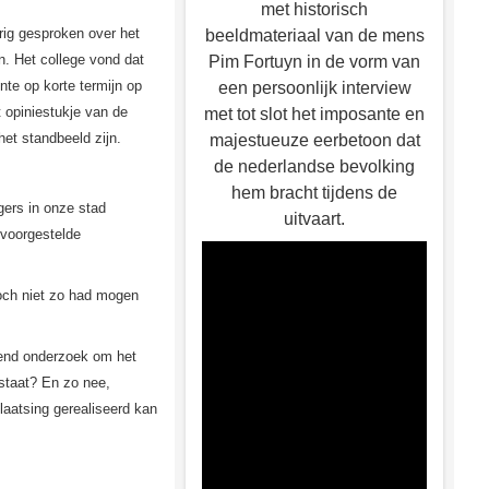
met historisch
erig gesproken over het
beeldmateriaal van de mens
n. Het college vond dat
Pim Fortuyn in de vorm van
te op korte termijn op
een persoonlijk interview
t opiniestukje van de
met tot slot het imposante en
et standbeeld zijn.
majestueuze eerbetoon dat
de nederlandse bevolking
hem bracht tijdens de
rgers in onze stad
uitvaart.
 voorgestelde
och niet zo had mogen
urend onderzoek om het
 staat? En zo nee,
aatsing gerealiseerd kan