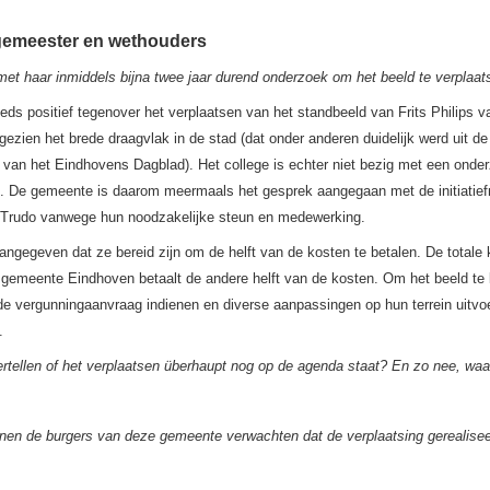
gemeester en wethouders
 met haar inmiddels bijna twee jaar durend onderzoek om het beeld te verplaa
eeds positief tegenover het verplaatsen van het standbeeld van Frits Philips 
ezien het brede draagvlak in de stad (dat onder anderen duidelijk werd uit de
 van het Eindhovens Dagblad). Het college is echter niet bezig met een onder
eren. De gemeente is daarom meermaals het gesprek aangegaan met de initiatie
 Trudo vanwege hun noodzakelijke steun en medewerking.
angegeven dat ze bereid zijn om de helft van de kosten te betalen. De totale 
 gemeente Eindhoven betaalt de andere helft van de kosten. Om het beeld te
e vergunningaanvraag indienen en diverse aanpassingen op hun terrein uitvoer
.
ertellen of het verplaatsen überhaupt nog op de agenda staat? En zo nee, wa
nnen de burgers van deze gemeente verwachten dat de verplaatsing gerealise