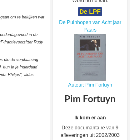
Word nu lid van:
De LPF
k gaan om te bekijken wat
De Puinhopen van Acht jaar
Paars
donderdagavond in de
-fractievoorzitter Rudy
es die de verplaatsing
 kun je je inderdaad
rits Philips", aldus
Auteur: Pim Fortuyn
Pim Fortuyn
Ik kom er aan
Deze documantaire van 9
afleveringen uit 2002/2003