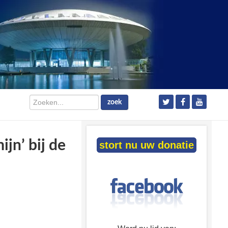
Zoeken...
zoek
jn’ bij de
stort nu uw donatie