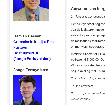
Antwoord van bur
1. Hoever is het college
Het college staat nog st
van de Lichttoren, mede g
aanleiding van de oproep
Damian Dassen
de realisatie te facilit
Commissielid Lijst Pim
en met woningcorporatie
Fortuyn.
Bestuurslid JF
Inmiddels heeft het ED a
(Jonge Fortuynisten)
bedragen € 5.000,00. De
Woningcorporatie Trudo d
Jonge Fortuynisten
nog in overleg met Trudo
2. Kan het college ons v
Ja, zie antwoord 1.
3. En zo ja, wanneer ku
welke locatie?