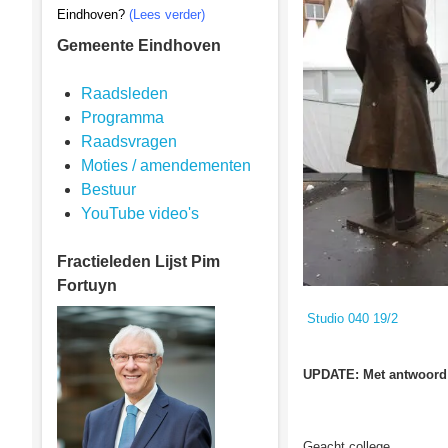
Eindhoven?
(Lees verder)
Gemeente Eindhoven
Raadsleden
Programma
Raadsvragen
Moties / amendementen
Bestuur
YouTube video's
Fractieleden
Lijst Pim
Fortuyn
Studio 040 19/2
UPDATE: Met antwoord 
Geacht college,