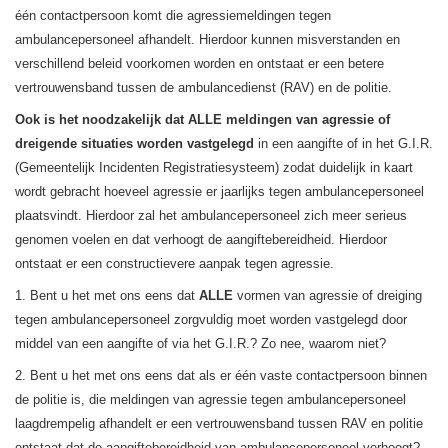
één contactpersoon komt die agressiemeldingen tegen
ambulancepersoneel afhandelt. Hierdoor kunnen misverstanden en
verschillend beleid voorkomen worden en ontstaat er een betere
vertrouwensband tussen de ambulancedienst (RAV) en de politie.
Ook is het noodzakelijk dat ALLE meldingen van agressie of
dreigende situaties worden vastgelegd
in een aangifte of in het G.I.R.
(Gemeentelijk Incidenten Registratiesysteem) zodat duidelijk in kaart
wordt gebracht hoeveel agressie er jaarlijks tegen ambulancepersoneel
plaatsvindt. Hierdoor zal het ambulancepersoneel zich meer serieus
genomen voelen en dat verhoogt de aangiftebereidheid. Hierdoor
ontstaat er een constructievere aanpak tegen agressie.
1. Bent u het met ons eens dat
ALLE
vormen van agressie of dreiging
tegen ambulancepersoneel zorgvuldig moet worden vastgelegd door
middel van een aangifte of via het G.I.R.? Zo nee, waarom niet?
2. Bent u het met ons eens dat als er één vaste contactpersoon binnen
de politie is, die meldingen van agressie tegen ambulancepersoneel
laagdrempelig afhandelt er een vertrouwensband tussen RAV en politie
ontstaat dat de aangiftebereidheid van ambulancepersoneel verhoogt?