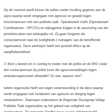
Op dit moment wordt binnen de politie verder invulling gegeven aan de
wijze waarop wordt omgegaan met agressie en geweld tegen
functionarissen met een publieke taak. Operationeel chefs (Operationeel
Coördinatoren - OPCO's) en wijkagenten krijgen in de aansturing van die
prioriteitszaken een belangrijke rol. Zij gaan fungeren als
contactpersoon naar de (veiligheids-) managers van de betreffende
organisaties. Deze werkwijze heeft een positief effect op de
aangiftebereidheid.
3. Bent u bereid om in overleg te treden met de politie en de RAV zodat
één contactpersoon bij politie komt die agressiemeldingen tegen
ambulancepersoneel afhandelt? Zo nee, waarom niet?
Iedere organisatie heeft een eigen verantwoording in de wijze waarop
wordt omgegaan met incidenten van agressie en dreiging tegen
medewerkers. Daarnaast ondersteunt de Regionale Stuurgroep Veilige
Publieke Taak organisaties op het gebied van veiligheid van
medewerkers. De gemeente Eindhoven is via het afdelingshoofd