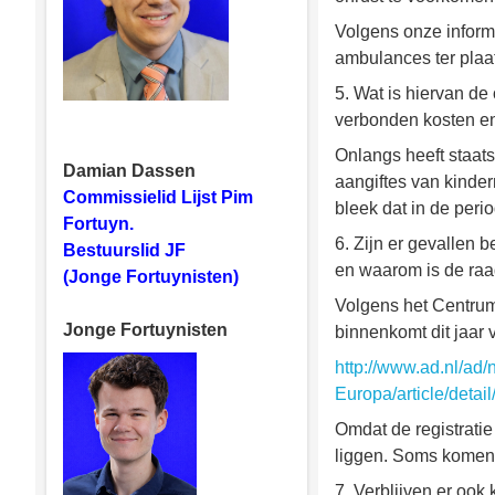
Volgens onze inform
ambulances ter plaa
5. Wat is hiervan de
verbonden kosten en
Onlangs heeft staat
Damian Dassen
aangiftes van kinde
Commissielid Lijst Pim
bleek dat in de peri
Fortuyn.
6. Zijn er gevallen 
Bestuurslid JF
en waarom is de raa
(Jonge Fortuynisten)
Volgens het Centrum
Jonge Fortuynisten
binnenkomt dit jaar 
http://www.ad.nl/ad
Europa/article/deta
Omdat de registratie
liggen. Soms komen ki
7. Verblijven er ook