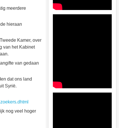
atig meerdere
 de hieraan
e Tweede Kamer, over
g van het Kabinet
daan.
aangifte van gedaan
en dat ons land
it Syrië.
lzoekers.dhtml
ijk nog veel hoger