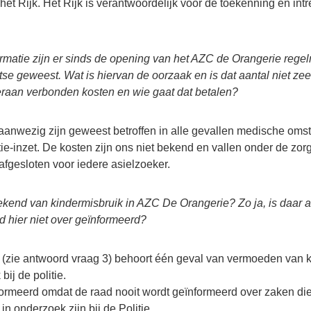
 het Rijk. Het Rijk is verantwoordelijk voor de toekenning en int
ormatie zijn er sinds de opening van het AZC de Orangerie rege
se geweest. Wat is hiervan de oorzaak en is dat aantal niet ze
eraan verbonden kosten en wie gaat dat betalen?
anwezig zijn geweest betroffen in alle gevallen medische oms
tie-inzet. De kosten zijn ons niet bekend en vallen onder de zor
fgesloten voor iedere asielzoeker.
bekend van kindermisbruik in AZC De Orangerie? Zo ja, is daar 
d hier niet over geïnformeerd?
 (zie antwoord vraag 3) behoort één geval van vermoeden van 
bij de politie.
formeerd omdat de raad nooit wordt geïnformeerd over zaken die
n onderzoek zijn bij de Politie.