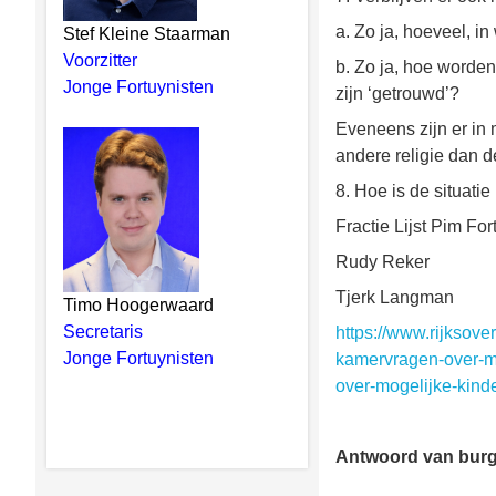
a. Zo ja, hoeveel, i
Stef Kleine Staarman
Voorzitter
b. Zo ja, hoe worde
Jonge Fortuynisten
zijn ‘getrouwd’?
Eveneens zijn er in
andere religie dan 
8. Hoe is de situati
Fractie Lijst Pim For
Rudy Reker
Tjerk Langman
Timo Hoogerwaard
Secretaris
https://www.rijksov
Jonge Fortuynisten
kamervragen-over-m
over-mogelijke-kind
Antwoord van bur