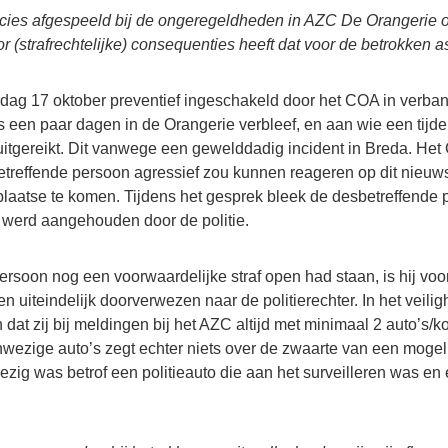
recies afgespeeld bij de ongeregeldheden in AZC De Orangerie 
oor (strafrechtelijke) consequenties heeft dat voor de betrokken 
erdag 17 oktober preventief ingeschakeld door het COA in verba
s een paar dagen in de Orangerie verbleef, en aan wie een tijde
itgereikt. Dit vanwege een gewelddadig incident in Breda. He
betreffende persoon agressief zou kunnen reageren op dit nieuw
 plaatse te komen. Tijdens het gesprek bleek de desbetreffende
j werd aangehouden door de politie.
rsoon nog een voorwaardelijke straf open had staan, is hij voo
n uiteindelijk doorverwezen naar de politierechter. In het veili
 dat zij bij meldingen bij het AZC altijd met minimaal 2 auto’s/k
wezige auto’s zegt echter niets over de zwaarte van een mogeli
ezig was betrof een politieauto die aan het surveilleren was e