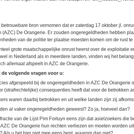
it betrouwbare bron vernomen dat er zaterdag 17 oktober jl. onrus
m (AZC) De Orangerie. Er zouden ongeregeldheden hebben pl
heden van de politie ter plaatse moesten komen om de rust te he
el grote maatschappelijke onrust heerst over de exploitatie en
el in Nederland als in meerdere landen, vinden wij het belangr
zich allemaal afspeelt in AZC de Orangerie.
 de volgende vragen voor u:
recies afgespeeld bij de ongeregeldheden in AZC De Orangerie 
oor (strafrechtelijke) consequenties heeft dat voor de betrokken 
ers waren daarbij betrokken en uit welke landen zijn zij afkoms
rleden al vaker ongeregeldheden geweest? Zo ja, hoeveel dan?
fractie van de Lijst Pim Fortuyn eens zijn dat asielzoekers die be
AZC De Orangerie hun rechten verliezen en moeten worden ui
? Als u het hier niet mee eens bent, waarom dan niet?