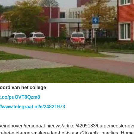
ord van het college
//t.co/puOVT8Qzm8
://www.telegraaf.nl/e/24821973
nl/eindhoven/regionaal-nieuws/artikel/4205183/burgemeester-ove
-het-niet-erger-maken-dan-het-is.aspx?trk=blk_reacties_Home