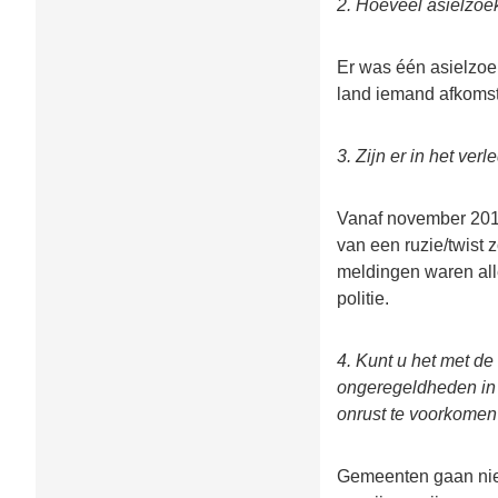
2. Hoeveel asielzoek
Er was één asielzoek
land iemand afkomsti
3. Zijn er in het ve
Vanaf november 2014
van een ruzie/twist 
meldingen waren all
politie.
4. Kunt u het met de 
ongeregeldheden in 
onrust te voorkomen
Gemeenten gaan niet