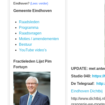
Eindhoven?
(Lees verder)
Gemeente Eindhoven
Raadsleden
Programma
Raadsvragen
Moties / amendementen
Bestuur
YouTube video's
Fractieleden
Lijst Pim
Fortuyn
UPDATE: met antwo
Studio 040:
https:
De Telegraaf:
http
Eindhoven Dichtbij
http://www.dichtbij.
orangerie-we-moeten