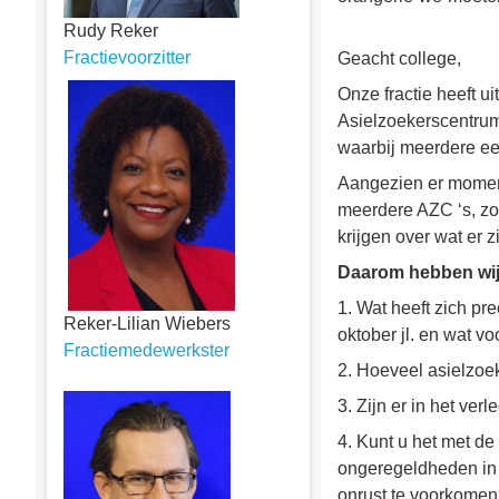
Rudy Reker
Fractievoorzitter
Geacht college,
Onze fractie heeft u
Asielzoekerscentru
waarbij meerdere een
Aangezien er momente
meerdere AZC ‘s, zow
krijgen over wat er 
Daarom hebben wij
1. Wat heeft zich p
Reker-Lilian Wiebers
oktober jl. en wat v
Fractiemedewerkster
2. Hoeveel asielzoek
3. Zijn er in het ve
4. Kunt u het met de 
ongeregeldheden in 
onrust te voorkomen