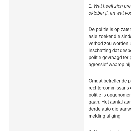
1. Wat heeft zich p
oktober jl. en wat v
De politie is op zat
asielzoeker die sind
verbod zou worden u
inschatting dat des
politie gevraagd ter
agressief waarop hi
Omdat betreffende pe
rechtercommissaris e
politie is opgenomen
gaan. Het aantal aan
derde auto die aanw
melding af ging.