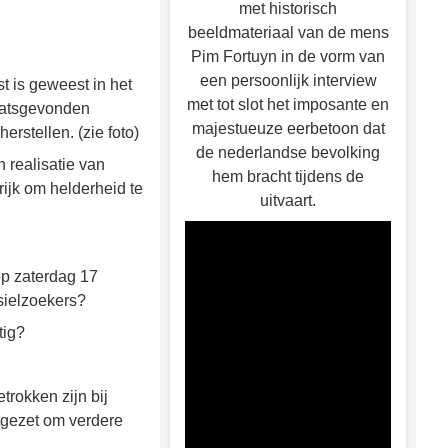
met historisch
beeldmateriaal van de mens
Pim Fortuyn in de vorm van
een persoonlijk interview
t is geweest in het
met tot slot het imposante en
aatsgevonden
majestueuze eerbetoon dat
rstellen. (zie foto)
de nederlandse bevolking
 realisatie van
hem bracht tijdens de
ijk om helderheid te
uitvaart.
op zaterdag 17
asielzoekers?
tig?
trokken zijn bij
tgezet om verdere