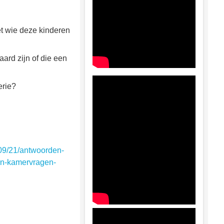
t wie deze kinderen
ard zijn of die een
erie?
/09/21/antwoorden-
en-kamervragen-