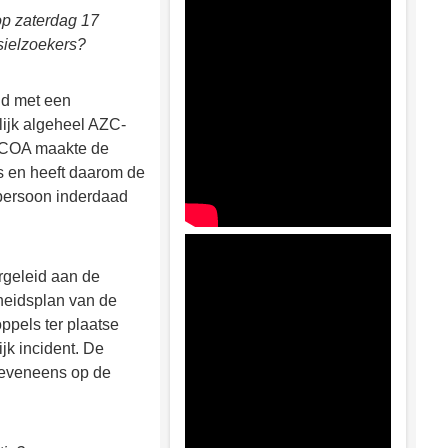
op zaterdag 17
asielzoekers?
nd met een
lijk algeheel AZC-
t COA maakte de
s en heeft daarom de
 persoon inderdaad
rgeleid aan de
gheidsplan van de
oppels ter plaatse
jk incident. De
n eveneens op de