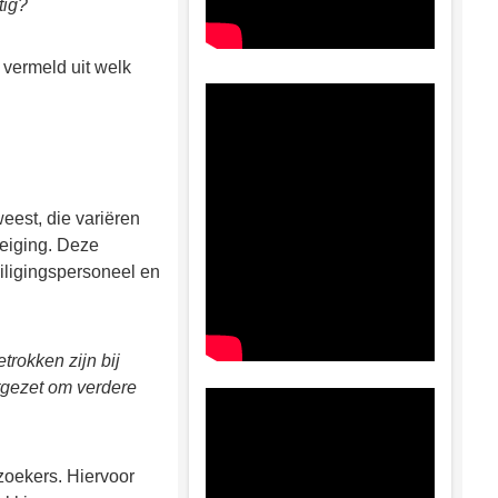
tig?
 vermeld uit welk
est, die variëren
reiging. Deze
iligingspersoneel en
trokken zijn bij
tgezet om verdere
zoekers. Hiervoor