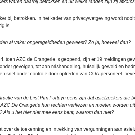
ers waren daarbij betrokken en uit welke landen zijn zij afkoms
er bij betrokken. In het kader van privacywetgeving wordt nooit
g is.
rleden al vaker ongeregeldheden geweest? Zo ja, hoeveel dan?
, toen AZC de Orangerie is geopend, zijn er 19 meldingen gewe
zonder gevolgen, tot aan mishandeling, huiselijk geweld en bed
en snel onder controle door optreden van COA-personeel, beve
fractie van de Lijst Pim Fortuyn eens zijn dat asielzoekers die be
AZC De Orangerie hun rechten verliezen en moeten worden ui
? Als u het hier niet mee eens bent, waarom dan niet?
 over de toekenning en intrekking van vergunningen aan asiel