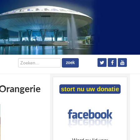
Zoeken...
zoek
Orangerie
stort nu uw donatie