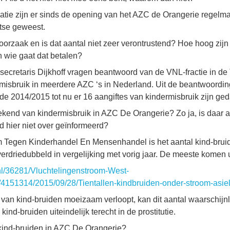
atie zijn er sinds de opening van het AZC de Orangerie regelm
tse geweest.
 oorzaak en is dat aantal niet zeer verontrustend? Hoe hoog zijn
 wie gaat dat betalen?
ssecretaris Dijkhoff vragen beantwoord van de VNL-fractie in d
rmisbruik in meerdere AZC ‘s in Nederland. Uit de beantwoordin
ode 2014/2015 tot nu er 16 aangiftes van kindermisbruik zijn ge
bekend van kindermisbruik in AZC De Orangerie? Zo ja, is daar 
d hier niet over geïnformeerd?
 Tegen Kinderhandel En Mensenhandel is het aantal kind-bruid
verdriedubbeld in vergelijking met vorig jaar. De meeste komen u
/nl/36281/Vluchtelingenstroom-West-
il/4151314/2015/09/28/Tientallen-kindbruiden-onder-stroom-asie
 van kind-bruiden moeizaam verloopt, kan dit aantal waarschijnl
nd-bruiden uiteindelijk terecht in de prostitutie.
 kind-bruiden in AZC De Orangerie?