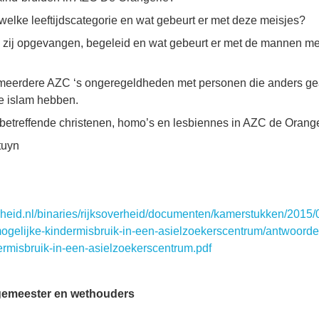
n welke leeftijdscategorie en wat gebeurt er met deze meisjes?
n zij opgevangen, begeleid en wat gebeurt er met de mannen me
 meerdere AZC ‘s ongeregeldheden met personen die anders gea
de islam hebben.
e betreffende christenen, homo’s en lesbiennes in AZC de Orang
tuyn
erheid.nl/binaries/rijksoverheid/documenten/kamerstukken/2015
ogelijke-kindermisbruik-in-een-asielzoekerscentrum/antwoord
ermisbruik-in-een-asielzoekerscentrum.pdf
gemeester en wethouders