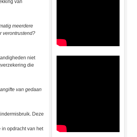
rekking van
lmatig meerdere
er verontrustend?
tandigheden niet
gverzekering die
aangifte van gedaan
kindermisbruik. Deze
 in opdracht van het