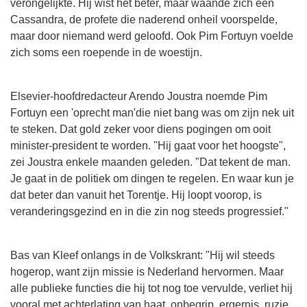
verongelijkte. Hij wist het beter, maar waande zich een
Cassandra, de profete die naderend onheil voorspelde,
maar door niemand werd geloofd. Ook Pim Fortuyn voelde
zich soms een roepende in de woestijn.
Elsevier-hoofdredacteur Arendo Joustra noemde Pim
Fortuyn een 'oprecht man'die niet bang was om zijn nek uit
te steken. Dat gold zeker voor diens pogingen om ooit
minister-president te worden. "Hij gaat voor het hoogste",
zei Joustra enkele maanden geleden. "Dat tekent de man.
Je gaat in de politiek om dingen te regelen. En waar kun je
dat beter dan vanuit het Torentje. Hij loopt voorop, is
veranderingsgezind en in die zin nog steeds progressief."
Bas van Kleef onlangs in de Volkskrant: "Hij wil steeds
hogerop, want zijn missie is Nederland hervormen. Maar
alle publieke functies die hij tot nog toe vervulde, verliet hij
vooral met achterlating van haat, onbegrip, ergernis, ruzie