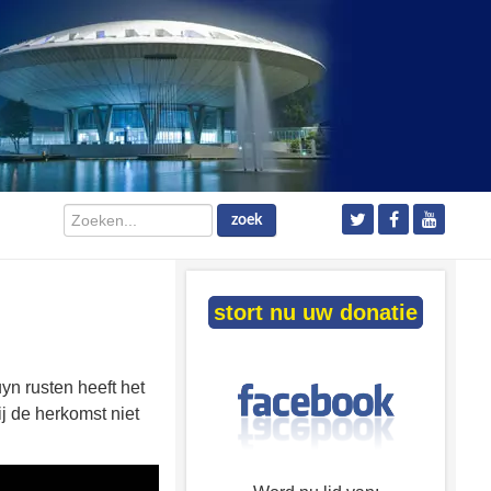
Zoeken...
zoek
stort nu uw donatie
yn rusten heeft het
j de herkomst niet
.