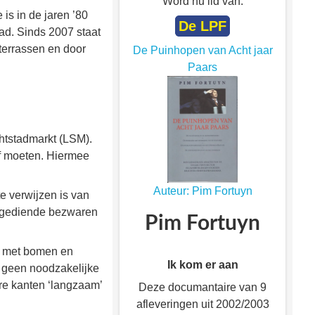
Word nu lid van:
is in de jaren ’80
De LPF
ad. Sinds 2007 staat
terrassen en door
De Puinhopen van Acht jaar
Paars
htstadmarkt (LSM).
af moeten. Hiermee
Auteur: Pim Fortuyn
e verwijzen is van
ingediende bezwaren
Pim Fortuyn
ld met bomen en
Ik kom er aan
en geen noodzakelijke
ere kanten ‘langzaam’
Deze documantaire van 9
afleveringen uit 2002/2003