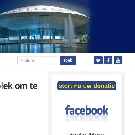
Zoeken...
zoek
lek om te
stort nu uw donatie