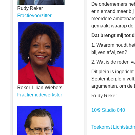
De ondernemers hebb
Rudy Reker
er niemand meer bij 
Fractievoorzitter
meerdere ambtenaren
gemaakt waarop de 
Dat brengt mij tot 
1. Waarom houdt het
blijven afwijzen?
2. Wat is de reden 
Dit plein is ingeric
Septemberplein vult
argumenten, om de L
Reker-Lilian Wiebers
Fractiemedewerkster
Rudy Reker
10/9 Studio 040
Toekomst Lichtstadm