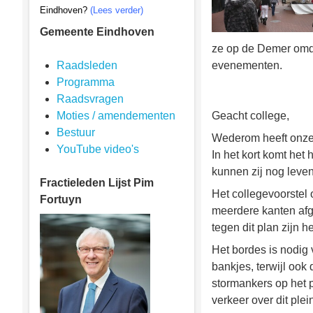
Eindhoven?
(Lees verder)
Gemeente Eindhoven
ze op de Demer omda
Raadsleden
evenementen.
Programma
Raadsvragen
Moties / amendementen
Geacht college,
Bestuur
Wederom heeft onze 
YouTube video's
In het kort komt he
kunnen zij nog leven
Fractieleden
Lijst Pim
Het collegevoorstel 
Fortuyn
meerdere kanten afg
tegen dit plan zijn he
Het bordes is nodig
bankjes, terwijl ook
stormankers op het p
verkeer over dit plei