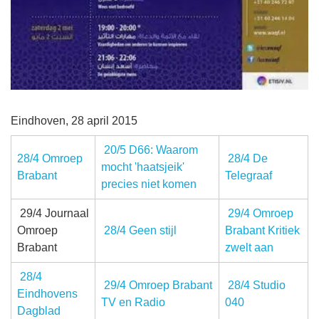
Eindhoven, 28 april 2015
20/5 D66: Waarom
28/4 Omroep
28/4 De
mocht 'haatsjeik'
Brabant
Telegraaf
precies niet komen
29/4 Journaal
29/4 Omroep
Omroep
28/4 Geen stijl
Brabant Kritiek
Brabant
zwelt aan
28/4
29/4 Omroep Brabant
28/4 Studio
Eindhovens
TV en Radio
040
Dagblad