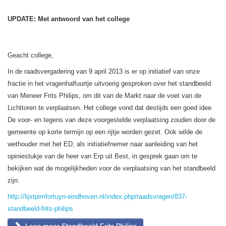
UPDATE: Met antwoord van het college
Geacht college,
In de raadsvergadering van 9 april 2013 is er op initiatief van onze
fractie in het vragenhalfuurtje uitvoerig gesproken over het standbeeld
van Meneer Frits Philips, om dit van de Markt naar de voet van de
Lichttoren te verplaatsen. Het college vond dat destijds een goed idee.
De voor- en tegens van deze voorgestelde verplaatsing zouden door de
gemeente op korte termijn op een rijtje worden gezet. Ook wilde de
wethouder met het ED, als initiatiefnemer naar aanleiding van het
opiniestukje van de heer van Erp uit Best, in gesprek gaan om te
bekijken wat de mogelijkheden voor de verplaatsing van het standbeeld
zijn.
http://lijstpimfortuyn-eindhoven.nl/index.php/raadsvragen/837-
standbeeld-frits-philips
Lees meer Standbeeld Frits Philips