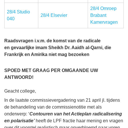
28/4 Omroep
28/4 Studio
28/4 Elsevier
Brabant
040
Kamervragen
Raadsvragen i.v.m. de komst van de radicale
en gevaarlijke imam Sheikh Dr. Aaidh al-Qarni, die
Frankrijk en Amirika niet mag bezoeken
SPOED MET GRAAG PER OMGAANDE UW
ANTWOORD!
Geacht college,
In de laatste commissievergadering van 21 april jl. tijdens
de behandeling van de commissienotitie met als
onderwerp: ‘
Contouren van het Actieplan radicalisering
en polarisatie’
heeft de LPF fractie haar mening en vragen
over dit voorstel realistisch maar onverbloemd naar voren