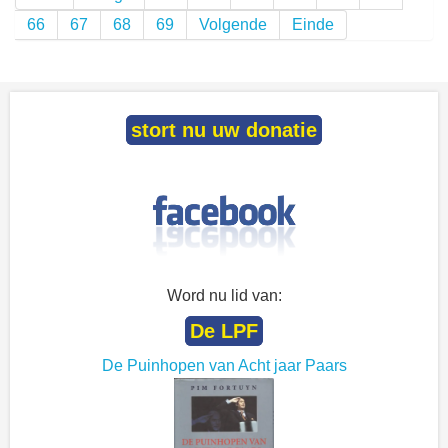
66
67
68
69
Volgende
Einde
stort nu uw donatie
Word nu lid van:
De LPF
De Puinhopen van Acht jaar Paars