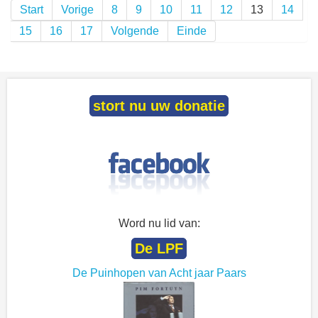
Start
Vorige
8
9
10
11
12
13
14
15
16
17
Volgende
Einde
stort nu uw donatie
Word nu lid van:
De LPF
De Puinhopen van Acht jaar Paars