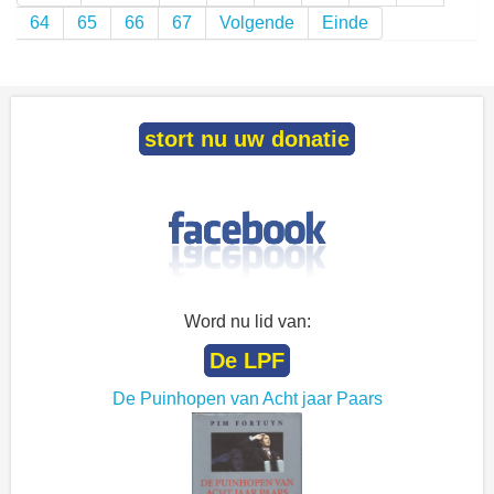
64
65
66
67
Volgende
Einde
stort nu uw donatie
Word nu lid van:
De LPF
De Puinhopen van Acht jaar Paars